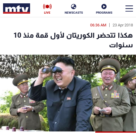
LIVE
NEWSCASTS
PROGRAMS
06:36 AM
23 Apr 2018
en
هكذا تتحضر الكوريتان لأول قمة منذ 10
الأخبار
سنوات
سياسة
ناس
إقتصاد
فن
منوعات
رياضة
كأس العالم
البرامج
جدول البرامج