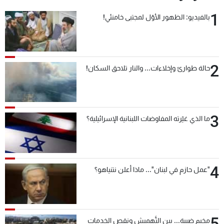
1
بالفيديو: الظهور الأوّل لمجتبى خامنئي!
2
حالة طوارئ وإخلاءات... والنار تلاحق السكان!
3
ما الذي غيّرته المفاوضات اللبنانية الإسرائيلية؟
4
"عمل حازم في لبنان"... ماذا أعلن نتنياهو؟
5
مخيم ضبية... بين التَّهميش ونقص الخدمات