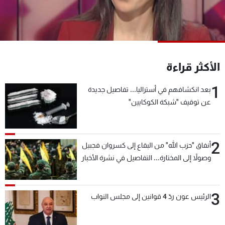
شاهد البرامج
الترددات
عن MTV
وظائف
الأكثر قراءة
الإنـتـاج
تواصل معنا
لاعلاناتكم
شروط الإسـتخدام
1
سياسة الخصوصية
بعد انكشافهم في أستراليا... تفاصيل جديدة
عن توقيف "شبكة الكوكايين"
2
أنفاق "حزب الله" من البقاع إلى كسروان فجبيل
وصولاً إلى المختارة... التفاصيل في نشرة الأخبار
بعد قليل
3
الرئيس عون ردّ 4 قوانين إلى مجلس النواب