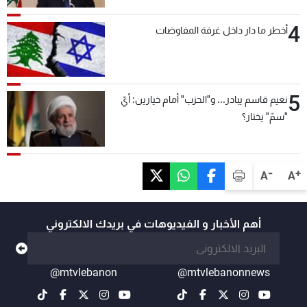
4
أخطر ما دار داخل غرفة المفاوضات
5
نعيم قاسم يبادر... و"الحزب" أمام خيارين: أيّ
"سمّ" يختار؟
-
+
A
A
أهم الأخبار و الفيديوهات في بريدك الالكتروني
@mtvlebanon
@mtvlebanonnews