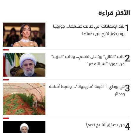
الأكثر قراءة
1
بعد الإنتقادات التي طالت جسمها... جورجينا
رودريغيز تخرج عن صمتها
2
نائب "الثنائي" يردّ على قاسم... ونائب "الحزب"
عن عون: "انشالله خير"
3
في بوداي: ١٦ خيمة "ماريجوانا"... وضبط أسلحة
وذخائر
4
من يصدّق الشيخ نعيم؟