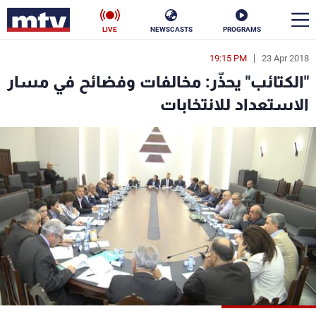
LIVE
NEWSCASTS
PROGRAMS
19:15 PM
23 Apr 2018
en
"الكتائب" يحذّر: مخالفات وفضائح في مسار
الأخبار
الاستعداد للانتخابات
سياسة
ناس
إقتصاد
فن
منوعات
رياضة
كأس العالم
البرامج
جدول البرامج