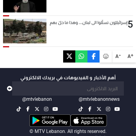
5
إسرائيليّون تسلّلوا الى لبنان... وهذا ما حلّ بهم
-
+
A
A
أهم الأخبار و الفيديوهات في بريدك الالكتروني
@mtvlebanon
@mtvlebanonnews
© MTV Lebanon. All rights reserved.