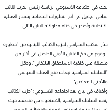
شاهد البرامج
بحث في اجتماعه الأسبوعي برئاسة رئيس الحزب النائب
الترددات
سامي الجميل في آخر التطورات المتعلقة بمسار العملية
الانتخابية وأصدر في ختام مداولاته البيان التالي :
عن MTV
وظائف
الإنـتـاج
تواصل معنا
لاعلاناتكم
شروط الإسـتخدام
حذّر المكتب السياسي لحزب الكتائب اللبنانية من "خطورة
سياسة الخصوصية
الوقوع في فخ الفلتان الأمني الحاصل في أكثر من
منطقة على خلفية الاستحقاق الانتخابي"، وحمّل
"السلطة السياسية تبعات منح الغطاء السياسي
والأمني للمعتدين".
وأضاف في بيان بعد اجتماعه الأسبوعي: "حزب الكتائب
يتهم السلطة السياسية بالاستقواء في منطقة، حيث
تسارع لاستنفار اجهزتها الامنية والقضائية، للضغط