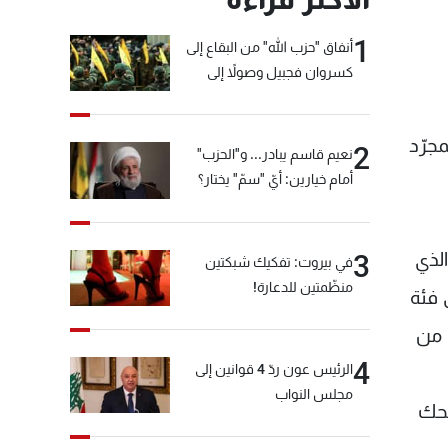
1
أنفاق "حزب الله" من البقاع إلى
كسروان فجبيل وصولاً إلى
المختارة... التفاصيل في نشرة
الأخبار بعد قليل
جرّد
2
نعيم قاسم يبادر... و"الحزب"
أمام خيارين: أيّ "سمّ" يختار؟
لذي
3
في بيروت: تفكيك شبكتين
منظّمتين للدعارة!
 فئة
 من
4
الرئيس عون ردّ 4 قوانين إلى
مجلس النواب
ضحك