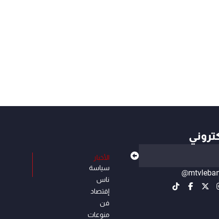
كتروني
الأخبار
سياسة
@mtvleba
ناس
إقتصاد
فن
منوعات