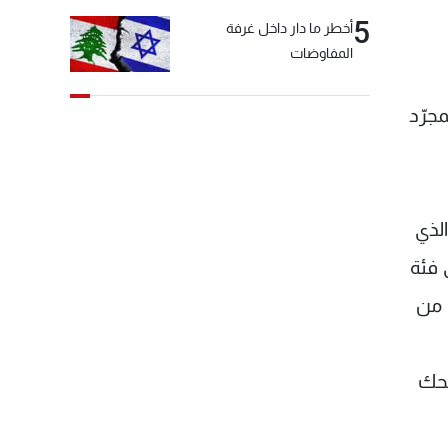
5
أخطر ما دار داخل غرفة
المفاوضات
جرّد
لذي
 فئة
 من
ضحك