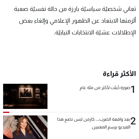
شاهد البرامج
تعاني شخصيّة سياسيّة بارزة من حالة نفسيّة صعبة
الترددات
ألزمتها الابتعاد عن الظهور الإعلامي وإلغاء بعض
الإطلالات عشيّة الانتخابات النيابيّة.
عن MTV
وظائف
الإنـتـاج
تواصل معنا
لاعلاناتكم
شروط الإسـتخدام
سياسة الخصوصية
الأكثر قراءة
1
صورة خُبئت لأكثر من مئة عام
2
بعد واقعة الضرب... كارمن لبس تضع هذا
الفيديو برسم المعنيين