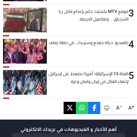
3
موقع MTV يكشف: حكم بإعدام قاتل ريا
الشدياق… وتفاصيل الجريمة
4
بالفيديو: دبكة جعجع وستريدا... في حفلة زفاف
5
القناة 13 الإسرائيليّة: أميركا تضغط على إسرائيل
لإنهاء القتال في إيران ولبنان وغزة
-
+
A
A
أهم الأخبار و الفيديوهات في بريدك الالكتروني