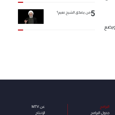
5
من يصدّق الشيخ نعيم؟
ويسجل 11 نقطة متتالية ويضع
البرامج
عن MTV
جدول البرامج
الإنـتـاج