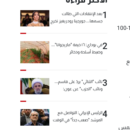
1
بعد الإنتقادات التي طالت
جسمها... جورجينا رودريغيز تخرج
أحرز جيمس هاردن 22 نقطة في الربع الثالث وقدم عرضا هجوميا مذهلا ليقود هيوستون روكتس للفوز 119-100
عن صمتها
2
في بوداي: ١٦ خيمة "ماريجوانا"...
وضبط أسلحة وذخائر
سبع
3
نائب "الثنائي" يردّ على قاسم...
ونائب "الحزب" عن عون:
"انشالله خير"
4
الرئيس الإيراني: التواصل مع
المرشد "صعب جداً" في الوقت
ة خمس
الحالي