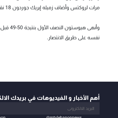
مرات لروكتس وأضاف زميله إيريك جوردون 18 نقطة كما سجل تريفور أريزا 15 نقطة.
نفسه على طريق الانتصار.
أهم الأخبار و الفيديوهات في بريدك الال
non
@mtvlebanonnews