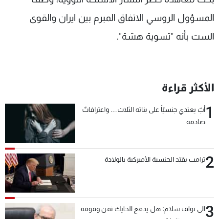
المسؤول الروسي الاتفاق المبرم بين ايران والقوى
الست بأنه "تسوية هشة".
الأكثر قراءة
1
أبٌ يعتدي جنسيّاً على بناته الثلاث… واعترافاتٌ
صادمة
2
ترامب يقيّد الجنسية الأميركية بالولادة
3
الى نواف سلام: هل يدفع الحايك ثمن وقوفه