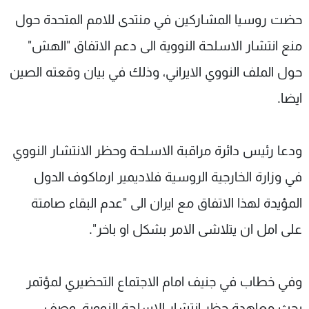
شاهد البرامج
حضت روسيا المشاركين في منتدى للامم المتحدة حول
الترددات
منع انتشار الاسلحة النووية الى دعم الاتفاق "الهش"
حول الملف النووي الايراني، وذلك في بيان وقعته الصين
عن MTV
وظائف
الإنـتـاج
تواصل معنا
ايضا.
لاعلاناتكم
شروط الإسـتخدام
سياسة الخصوصية
ودعا رئيس دائرة مراقبة الاسلحة وحظر الانتشار النووي
في وزارة الخارجية الروسية فلاديمير ارماكوف الدول
المؤيدة لهذا الاتفاق مع ايران الى "عدم البقاء صامتة
على امل ان يتلاشى الامر بشكل او باخر".
وفي خطاب في جنيف امام الاجتماع التحضيري لمؤتمر
بحث معاهدة حظر انتشار الاسلحة النووية، وصف