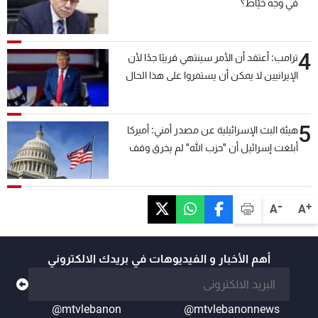
في وجه خيّاط؟
4
ترامب: أعتقد أن الأمر سينتهي قريبًا جدًا لأن
الإيرانيين لا يمكن أن يستمروا على هذا الحال
5
هيئة البث الإسرائيلية عن مصدر أمني: أميركا
أبلغت إسرائيل أن "حزب الله" لم يخرق وقف
إطلاق النار أمس في مجدل زون وطلبت منها
عدم التصعيد خشية أن يؤثر ذلك على مفاوضات
روما
-
+
A
A
أهم الأخبار و الفيديوهات في بريدك الالكتروني
@mtvlebanon
@mtvlebanonnews