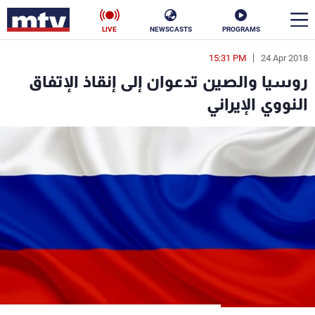
LIVE
NEWSCASTS
PROGRAMS
15:31 PM
24 Apr 2018
en
روسيا والصين تدعوان إلى إنقاذ الإتفاق
الأخبار
النووي الإيراني
سياسة
ناس
إقتصاد
فن
منوعات
رياضة
كأس العالم
البرامج
جدول البرامج