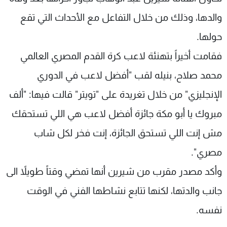
شاهد البرامج
والدها، وذلك من خلال التفاعل مع الأحداث التي تقع
الترددات
حولها.
فقامت أخيراً بتهنئة لاعب كرة القدم المصري العالمي
عن MTV
وظائف
الإنـتـاج
تواصل معنا
محمد صلاح، بنيله لقب "أفضل لاعب في الدوري
لاعلاناتكم
شروط الإسـتخدام
سياسة الخصوصية
الإنجليزي" من خلال تغريدة على "تويتر" قالت فيها: "ألف
مبروك يا أبو مكة جائزة أفضل لاعب هي اللي تستحقك
مش إنت اللي تستحق الجائزة، إنت فخر لكل شاب
مصري".
وأكد مصدر مقرب من شيرين أنها تمضي وقتاً طويلاً الى
جانب والدتها، لكنها تتابع نشاطها الفني في الوقت
نفسه.