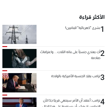
الأكثر قراءة
1
بشرى "كهربائية" للبنانيين!
2
أبٌ يعتدي جنسيّاً على بناته الثلاث… واعترافاتٌ
صادمة
3
ترامب يقيّد الجنسية الأميركية بالولادة
4
ترامب: أعتقد أن الأمر سينتهي قريبًا جدًا لأن
الإيرانيين لا يمكن أن يستمروا على هذا الحال