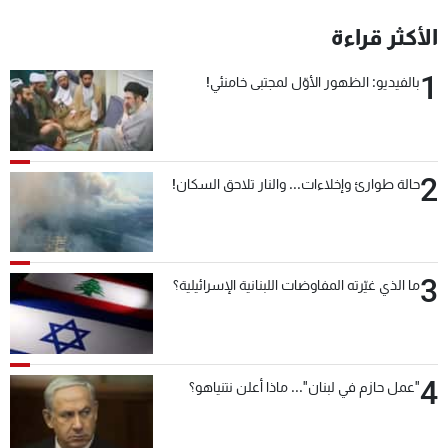
شاهد البرامج
الأكثر قراءة
الترددات
1
بالفيديو: الظهور الأوّل لمجتبى خامنئي!
عن MTV
وظائف
الإنـتـاج
تواصل معنا
لاعلاناتكم
شروط الإسـتخدام
سياسة الخصوصية
2
حالة طوارئ وإخلاءات... والنار تلاحق السكان!
3
ما الذي غيّرته المفاوضات اللبنانية الإسرائيلية؟
4
"عمل حازم في لبنان"... ماذا أعلن نتنياهو؟