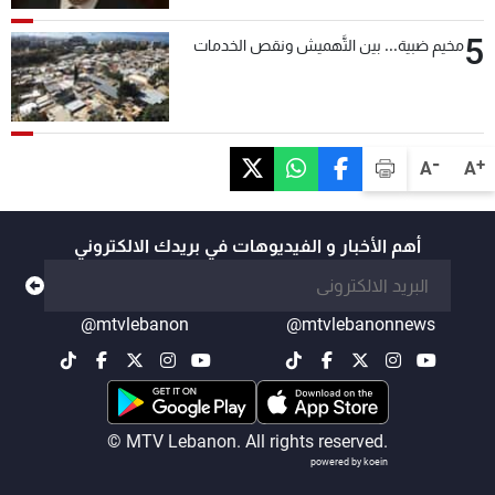
5
مخيم ضبية... بين التَّهميش ونقص الخدمات
-
+
A
A
أهم الأخبار و الفيديوهات في بريدك الالكتروني
@mtvlebanon
@mtvlebanonnews
© MTV Lebanon. All rights reserved.
powered by koein