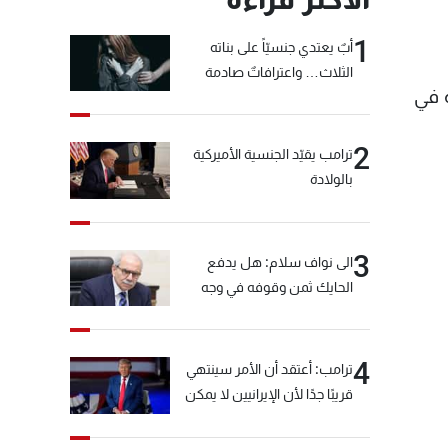
1
أبٌ يعتدي جنسيّاً على بناته
الثلاث… واعترافاتٌ صادمة
ة في
2
ترامب يقيّد الجنسية الأميركية
بالولادة
3
الى نواف سلام: هل يدفع
الحايك ثمن وقوفه في وجه
خيّاط؟
4
ترامب: أعتقد أن الأمر سينتهي
قريبًا جدًا لأن الإيرانيين لا يمكن
أن يستمروا على هذا الحال