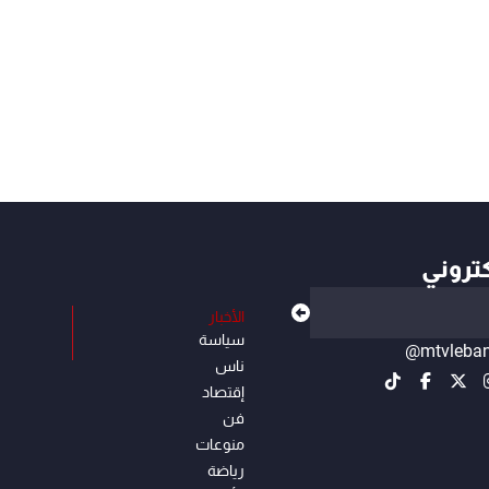
كتروني
الأخبار
سياسة
@mtvleba
ناس
إقتصاد
فن
منوعات
رياضة