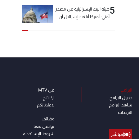
5
هيئة البث الإسرائيلية عن مصدر
أمني: أميركا أبلغت إسرائيل أن
"حزب الله" لم يخرق وقف إطلاق
النار أمس في مجدل زون
وطلبت منها عدم التصعيد
خشية أن يؤثر ذلك على
مفاوضات روما
البرامج
عن MTV
جدول البرامج
الإنـتـاج
شاهد البرامج
لاعلاناتكم
الترددات
وظائف
تواصل معنا
شروط الإسـتخدام
مباشر