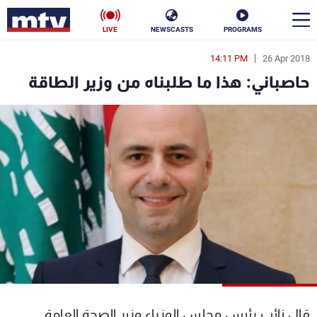
LIVE
NEWSCASTS
PROGRAMS
14:11 PM
26 Apr 2018
en
حاصباني: هذا ما طلبناه من وزير الطاقة
الأخبار
سياسة
ناس
إقتصاد
فن
منوعات
رياضة
كأس العالم
البرامج
قال نائب رئيس مجلس الوزراء وزير الصحة العامة
جدول البرامج