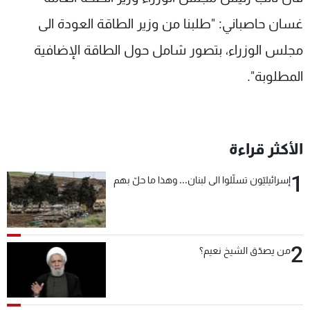
شاهد البرامج
غسان حاصباني: "طلبنا من وزير الطاقة العودة الى
الترددات
مجلس الوزراء، بتصور شامل حول الطاقة الإضافية
المطلوبة".
عن MTV
وظائف
الإنـتـاج
تواصل معنا
لاعلاناتكم
شروط الإسـتخدام
سياسة الخصوصية
الأكثر قراءة
1
إسرائيليّون تسلّلوا الى لبنان... وهذا ما حلّ بهم
2
من يصدّق الشيخ نعيم؟