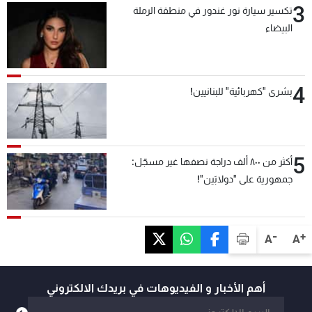
3
تكسير سيارة نور غندور في منطقة الرملة
البيضاء
4
بشرى "كهربائية" للبنانيين!
5
أكثر من ٨٠٠ ألف دراجة نصفها غير مسجّل:
جمهورية على "دولابَين"!
-
+
A
A
أهم الأخبار و الفيديوهات في بريدك الالكتروني