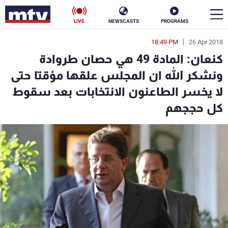
LIVE
NEWSCASTS
PROGRAMS
18:49 PM
26 Apr 2018
en
كنعان: المادة 49 هي حصان طروادة
الأخبار
ونشكر الله ان المجلس علقها مؤقتا حتى
لا يخسر الطاعنون الانتخابات بعد سقوط
سياسة
ناس
كل حججهم
إقتصاد
فن
منوعات
رياضة
كأس العالم
البرامج
جدول البرامج