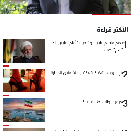
شاهد البرامج
الترددات
الأكثر قراءة
عن MTV
وظائف
الإنـتـاج
تواصل معنا
1
نعيم قاسم يبادر... و"الحزب" أمام خيارين: أيّ
لاعلاناتكم
شروط الإسـتخدام
"سمّ" يختار؟
سياسة الخصوصية
2
في بيروت: تفكيك شبكتين منظّمتين للدعارة!
3
هرمز... والشرط الإيراني!