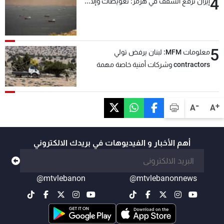
4
إيران ترفع السقف في هرمز: تعويضات وإلّا...
5
معلومات MFM: لبنان يرفض تولي
contractors وشركات أمنية خاصة مهمة
التحقق من نزع سلاح "حزب الله"
-
+
A
A
أهم الأخبار و الفيديوهات في بريدك الالكتروني
@mtvlebanon
@mtvlebanonnews