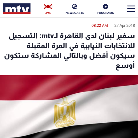
LIVE
NEWSCASTS
PROGRAMS
08:22 AM
27 Apr 2018
en
سفير لبنان لدى القاهرة لـmtv: التسجيل
الأخبار
للإنتخابات النيابية في المرة المقبلة
سيكون أفضل وبالتالي المشاركة ستكون
سياسة
ناس
أوسع
إقتصاد
فن
منوعات
رياضة
كأس العالم
البرامج
جدول البرامج