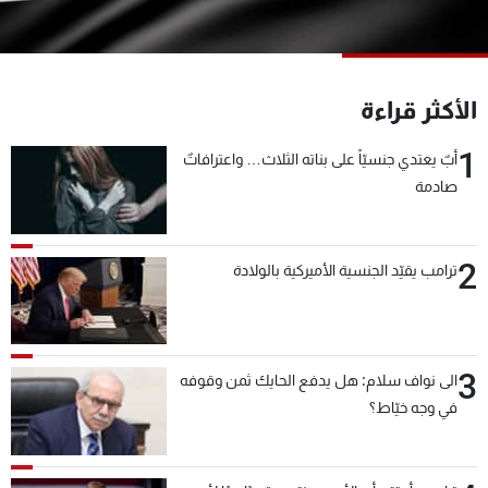
شاهد البرامج
الترددات
الأكثر قراءة
عن MTV
وظائف
الإنـتـاج
تواصل معنا
1
أبٌ يعتدي جنسيّاً على بناته الثلاث… واعترافاتٌ
لاعلاناتكم
شروط الإسـتخدام
صادمة
سياسة الخصوصية
2
ترامب يقيّد الجنسية الأميركية بالولادة
3
الى نواف سلام: هل يدفع الحايك ثمن وقوفه
في وجه خيّاط؟