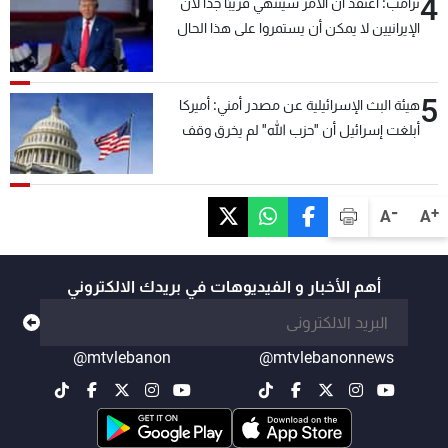
4
ترامب: أعتقد أن الأمر سينتهي قريبًا جدًا لأن
الإيرانيين لا يمكن أن يستمروا على هذا الحال
5
هيئة البث الإسرائيلية عن مصدر أمني: أميركا
أبلغت إسرائيل أن "حزب الله" لم يخرق وقف
إطلاق النار أمس في مجدل زون وطلبت منها
عدم التصعيد خشية أن يؤثر ذلك على مفاوضات
روما
-
+
A
A
أهم الأخبار و الفيديوهات في بريدك الالكتروني
@mtvlebanon
@mtvlebanonnews