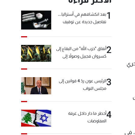
1
بعد انكشافهم في أستراليا...
تفاصيل جديدة عن توقيف
"شبكة الكوكايين"
2
أنفاق "حزب الله" من البقاع إلى
كسروان فجبيل وصولاً إلى
التحري
المختارة... التفاصيل في نشرة
الأخبار بعد قليل
3
الرئيس عون ردّ 4 قوانين إلى
مجلس النواب
فادت
4
أخطر ما دار داخل غرفة
المفاوضات
 في