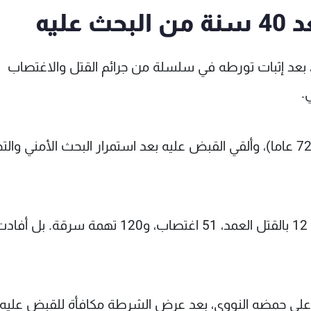
ليه
عد إثبات تورطه في سلسلة من جرائم القتل والاغتصاب
.
ويدعى الشرطي السفاح، جوزيف جيمز دي أنجيلو، (72 عاما)، وألقي القبض عليه بعد استمرار البحث الأمني و
كما وجهت للمجرم مباشرة بعد اعتقاله تهم كثيرة: 12 بالقتل العمد، 51 اغتصاب، و120 تهمة سرقة. بل أ
 على حمضه النووي، بعد عرض الشرطة مكافأة للقبض عليه،