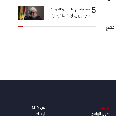
5
نعيم قاسم يبادر... و"الحزب"
أمام خيارين: أيّ "سمّ" يختار؟
 دفع
البرامج
عن MTV
جدول البرامج
الإنـتـاج