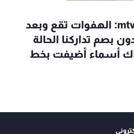
القنصل العام في دبي للـmtv: الهفوات تقع وبعد
 بصم تداركنا الحالة
اك أسماء أضيفت بخط
كتروني