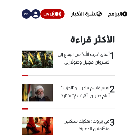
البرامج
نشرة الأخبار
LIVE
en
الأكثر قراءة
1
أنفاق "حزب الله" من البقاع إلى
كسروان فجبيل وصولاً إلى
المختارة... التفاصيل في نشرة
الأخبار بعد قليل
2
نعيم قاسم يبادر... و"الحزب"
أمام خيارين: أيّ "سمّ" يختار؟
3
في بيروت: تفكيك شبكتين
منظّمتين للدعارة!