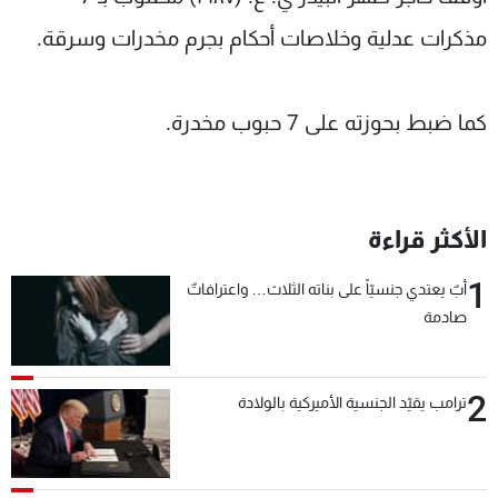
شاهد البرامج
مذكرات عدلية وخلاصات أحكام بجرم مخدرات وسرقة.
الترددات
كما ضبط بحوزته على 7 حبوب مخدرة.
عن MTV
وظائف
الإنـتـاج
تواصل معنا
لاعلاناتكم
شروط الإسـتخدام
سياسة الخصوصية
الأكثر قراءة
1
أبٌ يعتدي جنسيّاً على بناته الثلاث… واعترافاتٌ
صادمة
2
ترامب يقيّد الجنسية الأميركية بالولادة