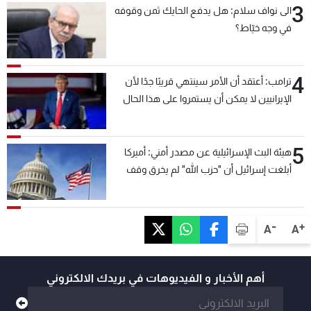
3
الى نواف سلام: هل يدفع الحايك ثمن وقوفه
في وجه خيّاط؟
4
ترامب: أعتقد أن الأمر سينتهي قريبًا جدًا لأن
الإيرانيين لا يمكن أن يستمروا على هذا الحال
5
هيئة البث الإسرائيلية عن مصدر أمني: أميركا
أبلغت إسرائيل أن "حزب الله" لم يخرق وقف
إطلاق النار أمس في مجدل زون وطلبت منها
عدم التصعيد خشية أن يؤثر ذلك على مفاوضات
روما
-
+
A
A
أهم الأخبار و الفيديوهات في بريدك الالكتروني