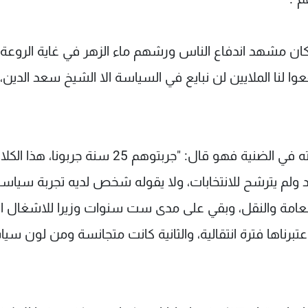
ان مشهد اندفاع الناس ورشهم ماء الزهر في غاية الروعة،
ا لنا الملايين لن نبايع في السياسة الا الشيخ سعد الدين،
وقال: "لفتني كلام الرئيس نجيب ميقاتي خلال جولته في الضنية فهو قال: "جربتوهم 25 سنة جربونا،
د ولم يترشح للانتخابات، ولا يقوله شخص لديه تجربة سياسي
 وزيرا للاشغال العامة والنقل، وبقي على مدى ست سنوات وزيرا للاشغال ا
عتبرناها فترة انتقالية، والثانية كانت متجانسة ومن لون سي