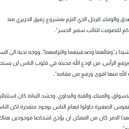
لتصويت في 6 ايار لصالح الصدق والوفاء، للرجل الذي التزم بمشروع رفيق الحريري منذ
وكم للتصويت للنائب سمير الجسر".
 بـ"وفائهما وصدقيتهما والتزامهما"، ووجه تحية الى الس
 ويرفع الرأس، من اودع الله محبته في قلوب الناس لن يست
جه الله منها اقوى ورفع من مقامه".
واق، والميناء، والقبة والبداوي، وحشد التبانة كان استثنائيا
نفوس الصغيرة حاولوا ايهام الناس بوجود متفجرة لكن النا
هذا الامر كان من الممكن ان يؤذي اشخاصا موجودين هناك
م".