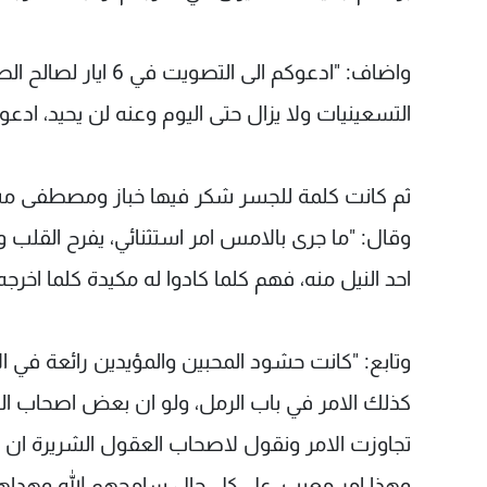
واضاف: "ادعوكم الى ا
التسعينيات ولا يزال حتى اليوم وعنه لن يحيد، ادع
ثم كانت كلمة للجسر شكر فيها خباز ومصطفى مشيدا
وقال: "ما جرى بالامس امر استثنائي، يفرح القلب
احد النيل منه، فهم كلما كادوا له مكيدة كلما اخر
وتابع: "كانت حشود المحبين والمؤيدين رائعة في الاس
كذلك الامر في باب الرمل، ولو ان بعض اصحاب ال
تجاوزت الامر ونقول لاصحاب العقول الشريرة ان 
وهذا امر معيب، عل كل حال سامحهم الله وهداه