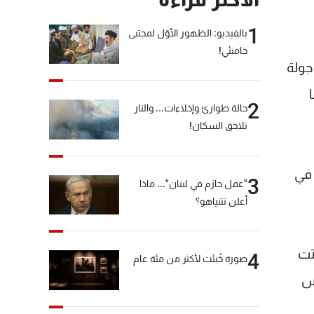
1
بالفيديو: الظهور الأوّل لمجتبى
خامنئي!
جولة
2
حالة طوارئ وإخلاءات... والنار
تلاحق السكان!
 في
3
"عمل حازم في لبنان"... ماذا
أعلن نتنياهو؟
تت
4
صورة خُبئت لأكثر من مئة عام
مس