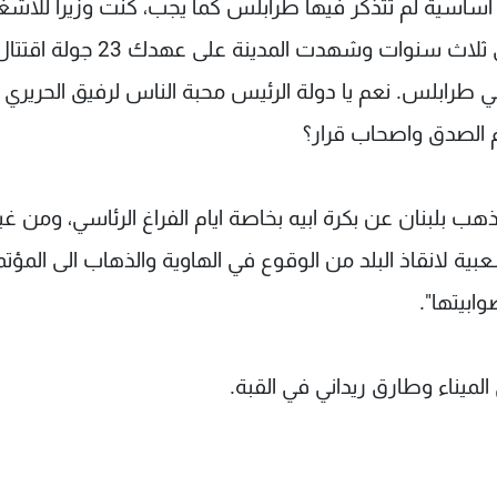
ل اساسية لم تتذكر فيها طرابلس كما يجب، كنت وزيرا للاشغ
على مدى ست سنوات، ورئيسا للحكومة على مدى ثلاث سنوات وشهدت المدين
ي طرابلس. نعم يا دولة الرئيس محبة الناس لرفيق الحريري
 الصدق واصحاب قرار؟
ذهب بلبنان عن بكرة ابيه بخاصة ايام الفراغ الرئاسي، ومن غي
بية لانقاذ البلد من الوقوع في الهاوية والذهاب الى المؤتم
ابيتها".
الميناء وطارق ريداني في القبة.