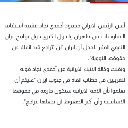
شاهد البرامج
الترددات
أعلن الرئيس الايراني محمود أحمدي نجاد عشية استئناف
عن MTV
وظائف
المفاوضات بين طهران والدول الكبرى حول برنامج ايران
الإنـتـاج
تواصل معنا
لاعلاناتكم
شروط الإسـتخدام
النووي المثير للجدل أن ايران "لن تتراجع قيد انملة عن
سياسة الخصوصية
حقوقها النووية".
ونقلت وكالة الانباء الايرانية عن أحمدي نجاد قوله
للغربيين في خطاب القاه في جنوب ايران "عليكم أن
تعلموا بأن الامة الايرانية ستكون حازمة في حقوقها
الاساسية وأن أكبر الضغوط لن تجعلها تتراجع".