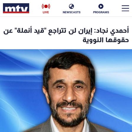
LIVE
NEWSCASTS
PROGRAMS
en
أحمدي نجاد: إيران لن تتراجع "قيد أنملة" عن
الأخبار
حقوقها النووية
سياسة
ناس
إقتصاد
فن
منوعات
رياضة
كأس العالم
البرامج
جدول البرامج