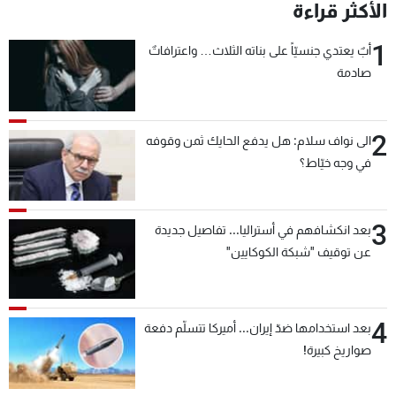
الأكثر قراءة
1
أبٌ يعتدي جنسيّاً على بناته الثلاث… واعترافاتٌ
صادمة
2
الى نواف سلام: هل يدفع الحايك ثمن وقوفه
في وجه خيّاط؟
3
بعد انكشافهم في أستراليا... تفاصيل جديدة
عن توقيف "شبكة الكوكايين"
4
بعد استخدامها ضدّ إيران... أميركا تتسلّم دفعة
صواريخ كبيرة!