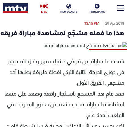
LIVE
NEWSCASTS
PROGRAMS
13:15 PM
29 Apr 2018
en
هذا ما فعله مشجّع لمشاهدة مباراة فريقه
الأخبار
سياسة
ناس
شهدت المباراة بين فريقَي دينيزليسبور وغازيانتيبسبور
إقتصاد
فن
في دوري الدرجة الثانية التركي لقطة طريفة بطلها أحد
منوعات
رياضة
مشجعي الفريق الأول.
كأس العالم
فقد قام هذا المشجع باستئجار رافعة وصعد على متنها
لمشاهدة المباراة بسبب منعه من حضور المباريات في
الملعب لمدة عام.
البرامج
لكن بحسب وسائل الاعلام المحلية فإن الشرطة قامت
جدول البرامج