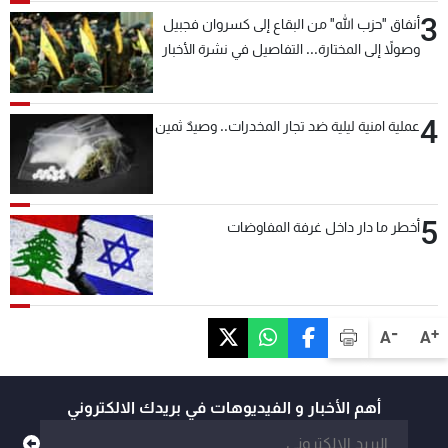
3
أنفاق "حزب الله" من البقاع إلى كسروان فجبيل
وصولاً إلى المختارة... التفاصيل في نشرة الأخبار
بعد قليل
4
عملية امنية ليلية ضد تجار المخدرات.. وصيدٌ ثمين
5
أخطر ما دار داخل غرفة المفاوضات
-
+
A
A
أهم الأخبار و الفيديوهات في بريدك الالكتروني