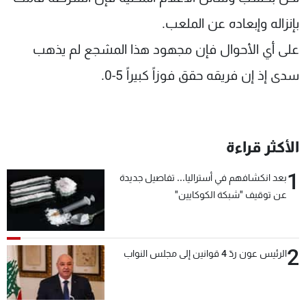
شاهد البرامج
بإنزاله وإبعاده عن الملعب.
الترددات
على أي الأحوال فإن مجهود هذا المشجع لم يذهب
سدى إذ إن فريقه حقق فوزاً كبيراً 5-0.
عن MTV
وظائف
الإنـتـاج
تواصل معنا
لاعلاناتكم
شروط الإسـتخدام
سياسة الخصوصية
الأكثر قراءة
1
بعد انكشافهم في أستراليا... تفاصيل جديدة
عن توقيف "شبكة الكوكايين"
2
الرئيس عون ردّ 4 قوانين إلى مجلس النواب