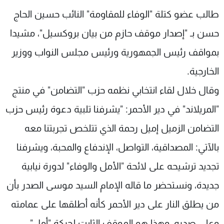
شاهد البرامج
طالب عضو كتلة "الوفاء للمقاومة" النائب حسين الحاج
الترددات
حسن بـ "إصدار موقف حازم من بيان بروكسيل"، مشيدا
بمواقف رئيس الجمهورية ورئيس مجلس النواب ووزير
عن MTV
وظائف
الإنـتـاج
تواصل معنا
الخارجية.
لاعلاناتكم
شروط الإسـتخدام
وقال خلال لقاء انتخابي نظمه حزب "التضامن" في منتج
سياسة الخصوصية
"المريلاند" في دير الأحمر: "يشرفنا تلبية دعوة رئيس حزب
التضامن الزميل إميل رحمة الذي تتلخص تجربتنا معه
بالآتي: المصداقية، التواصل، الإندفاع والمحبة، ويشرفنا
تجديد ترشيحه على لائحة "الأمل والوفاء" لدورة نيابية
جديدة، ونستحضر ما قاله الإمام السيد موسى الصدر بأن
من يطلق النار على دير الأحمر كأنه أطلقها على عمامته
وعلى صدره، وهذا هو الموقف الثابت لحركة "أمل"