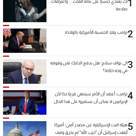
1
أبٌ يعتدي جنسيّاً على بناته الثلاث… واعترافاتٌ
صادمة
2
ترامب يقيّد الجنسية الأميركية بالولادة
3
الى نواف سلام: هل يدفع الحايك ثمن وقوفه
في وجه خيّاط؟
4
ترامب: أعتقد أن الأمر سينتهي قريبًا جدًا لأن
الإيرانيين لا يمكن أن يستمروا على هذا الحال
5
هيئة البث الإسرائيلية عن مصدر أمني: أميركا
أبلغت إسرائيل أن "حزب الله" لم يخرق وقف