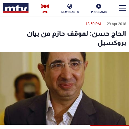
LIVE
NEWSCASTS
PROGRAMS
13:50 PM
29 Apr 2018
en
الحاج حسن: لموقف حازم من بيان
الأخبار
بروكسيل
سياسة
ناس
إقتصاد
فن
منوعات
رياضة
كأس العالم
البرامج
جدول البرامج