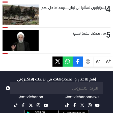
4
إسرائيليّون تسلّلوا الى لبنان... وهذا ما حلّ بهم
5
من يصدّق الشيخ نعيم؟
-
+
A
A
أهم الأخبار و الفيديوهات في بريدك الالكتروني
@mtvlebanon
@mtvlebanonnews