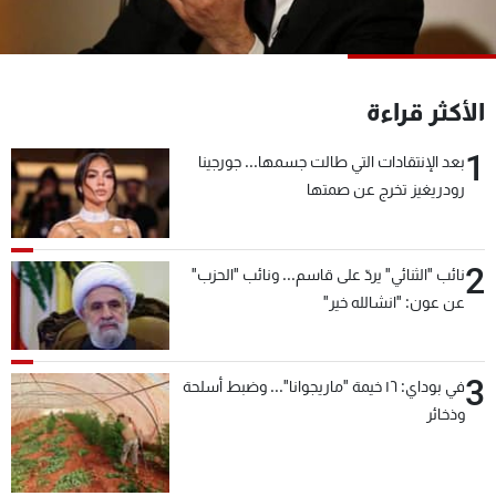
شاهد البرامج
الترددات
الأكثر قراءة
عن MTV
وظائف
الإنـتـاج
تواصل معنا
1
بعد الإنتقادات التي طالت جسمها... جورجينا
لاعلاناتكم
شروط الإسـتخدام
رودريغيز تخرج عن صمتها
سياسة الخصوصية
2
نائب "الثنائي" يردّ على قاسم... ونائب "الحزب"
عن عون: "انشالله خير"
3
في بوداي: ١٦ خيمة "ماريجوانا"... وضبط أسلحة
وذخائر