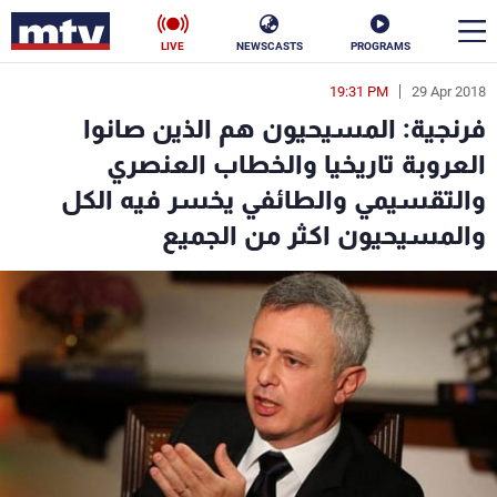
LIVE
NEWSCASTS
PROGRAMS
19:31 PM
29 Apr 2018
en
فرنجية: المسيحيون هم الذين صانوا
الأخبار
العروبة تاريخيا والخطاب العنصري
والتقسيمي والطائفي يخسر فيه الكل
سياسة
ناس
والمسيحيون اكثر من الجميع
إقتصاد
فن
منوعات
رياضة
كأس العالم
البرامج
جدول البرامج