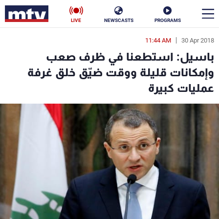
LIVE
NEWSCASTS
PROGRAMS
11:44 AM
30 Apr 2018
en
باسيل: استطعنا في ظرف صعب
الأخبار
وإمكانات قليلة ووقت ضيّق خلق غرفة
عمليات كبيرة
سياسة
ناس
إقتصاد
فن
منوعات
رياضة
كأس العالم
البرامج
جدول البرامج