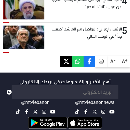
4
عن عون: "انشالله خير"
5
الرئيس الإيراني: التواصل مع المرشد "صعب
جداً" في الوقت الحالي
-
+
A
A
أهم الأخبار و الفيديوهات في بريدك الالكتروني
@mtvlebanon
@mtvlebanonnews