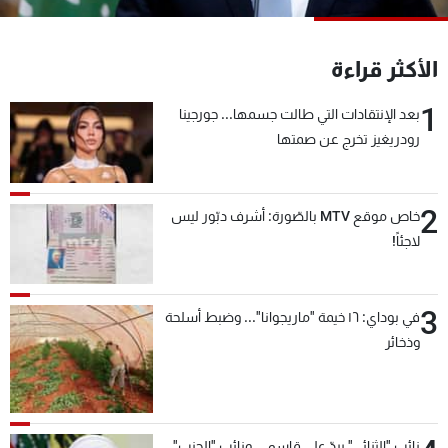
شاهد البرامج
الترددات
الأكثر قراءة
1
بعد الإنتقادات التي طالت جسمها... جورجينا
عن MTV
وظائف
الإنـتـاج
تواصل معنا
رودريغيز تخرج عن صمتها
لاعلاناتكم
شروط الإسـتخدام
سياسة الخصوصية
2
خاص موقع MTV بالصّورة: أشرف دبّور ليس
لاجئاً!
3
في بوداي: ١٦ خيمة "ماريجوانا"... وضبط أسلحة
وذخائر
نائب "الثنائي" يردّ على قاسم... ونائب "الحزب"