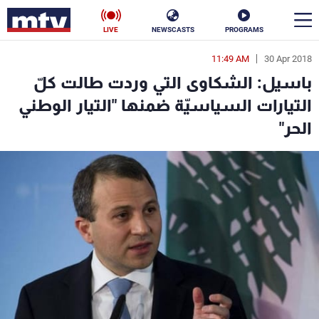
LIVE
NEWSCASTS
PROGRAMS
11:49 AM
30 Apr 2018
en
باسيل: الشكاوى التي وردت طالت كلّ
الأخبار
التيارات السياسيّة ضمنها "التيار الوطني
الحر"
سياسة
ناس
إقتصاد
فن
منوعات
رياضة
كأس العالم
البرامج
جدول البرامج