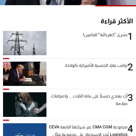
شاهد البرامج
الترددات
الأكثر قراءة
1
بشرى "كهربائية" للبنانيين!
عن MTV
وظائف
الإنـتـاج
تواصل معنا
لاعلاناتكم
شروط الإسـتخدام
سياسة الخصوصية
2
ترامب يقيّد الجنسية الأميركية بالولادة
3
أبٌ يعتدي جنسيّاً على بناته الثلاث… واعترافاتٌ
صادمة
4
مجموعة CMA CGM عبر شركتها التابعة CEVA
Logistics تُنجز الاستحواذ على مجموعة فتّال