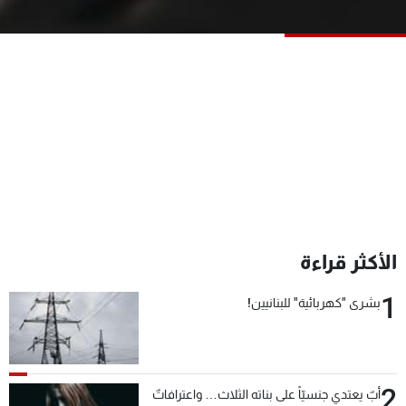
شاهد البرامج
الترددات
عن MTV
وظائف
الإنـتـاج
تواصل معنا
لاعلاناتكم
شروط الإسـتخدام
سياسة الخصوصية
الأكثر قراءة
1
بشرى "كهربائية" للبنانيين!
2
أبٌ يعتدي جنسيّاً على بناته الثلاث… واعترافاتٌ