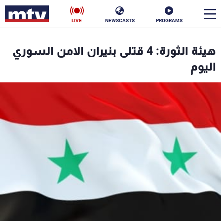
LIVE
NEWSCASTS
PROGRAMS
en
هيئة الثورة: 4 قتلى بنيران الامن السوري
الأخبار
اليوم
سياسة
ناس
إقتصاد
فن
منوعات
رياضة
كأس العالم
البرامج
جدول البرامج