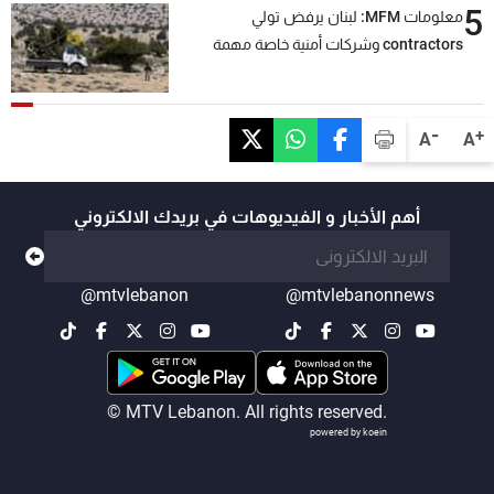
5
معلومات MFM: لبنان يرفض تولي
contractors وشركات أمنية خاصة مهمة
التحقق من نزع سلاح "حزب الله"
-
+
A
A
أهم الأخبار و الفيديوهات في بريدك الالكتروني
@mtvlebanon
@mtvlebanonnews
© MTV Lebanon. All rights reserved.
powered by koein