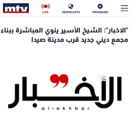
LIVE
NEWSCASTS
PROGRAMS
en
"الاخبار": الشيخ الأسير ينوي المباشرة ببناء
الأخبار
مجمع ديني جديد قرب مدينة صيدا
سياسة
ناس
إقتصاد
فن
منوعات
رياضة
كأس العالم
البرامج
جدول البرامج