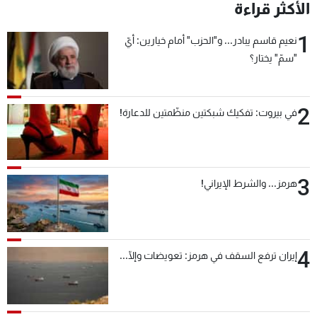
الأكثر قراءة
1
نعيم قاسم يبادر... و"الحزب" أمام خيارين: أيّ
"سمّ" يختار؟
2
في بيروت: تفكيك شبكتين منظّمتين للدعارة!
3
هرمز... والشرط الإيراني!
4
إيران ترفع السقف في هرمز: تعويضات وإلّا...