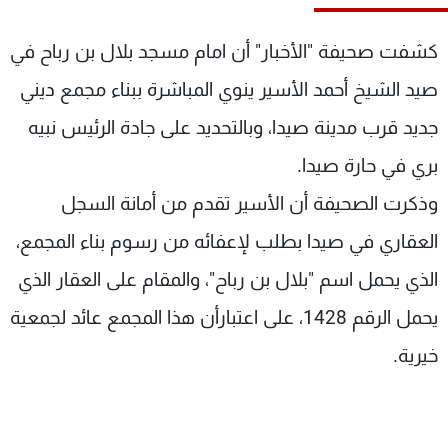
شاهد البرامج
الترددات
كشفت صحيفة "الأخبار" أن امام مسجد بلال بن رباح في
صيد الشيخ أحمد الأسير ينوي المباشرة ببناء مجمع ديني
عن MTV
وظائف
جديد قرب مدينة صيدا، وبالتحديد على جادة الرئيس نبيه
الإنـتـاج
تواصل معنا
لاعلاناتكم
شروط الإسـتخدام
بري في حارة صيدا.
سياسة الخصوصية
وذكرت الصحيفة أن الأسير تقدم من أمانة السجل
العقاري في صيدا بطلب لإعفائه من رسوم بناء المجمع،
الذي يحمل اسم "بلال بن رباح"، والمقام على العقار الذي
يحمل الرقم 1428، على اعتبارأن هذا المجمع عائد لجمعية
خيرية.