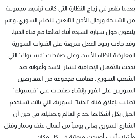
بعدما ظهر في زجاج النظارة التي كانت ترتديها مجموعة
من الشبيحة ورجال الأمن التابعين للنظام السوري، وهم
يلتفون حول سيارة السيدة أثناء لقائها مع قناة الدنيا.
وقد جاءت ردود الفعل سريعة على القنوات السورية
المعارضة لنظام الأسد، وعلى صفحات "فيسبوك" التي
نددت بالأفعال الإجرامية لبشار الاسد وأعوانه ضد
الشعب السوري. فقامت مجموعة من المعارضين
السوريين على الفور بإنشاء صفحات على "فيسبوك"
تطالب بإغلاق قناة "الدنيا" السورية، التي باتت تستخدم
الحيل بكل أشكالها لخداع العالم وتضليله، في حين أن
الشارع السوري يعاني يومياً من أعمال عنف ودمار وقتل
وأشلاء أبرياء أصبحت مبعثرة في كل مكان.