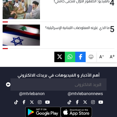
4
بالفيديو: الظهور الأوّل لمجتبى خامنئي!
5
ما الذي غيّرته المفاوضات اللبنانية الإسرائيلية؟
-
+
A
A
أهم الأخبار و الفيديوهات في بريدك الالكتروني
@mtvlebanon
@mtvlebanonnews