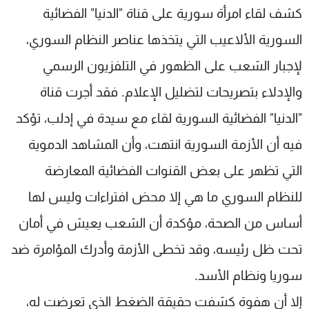
كشف لقاء امرأة سورية على قناة "الدنيا" الفضائية
شاهد البرامج
الترددات
السورية الألاعيب التي يتخذها عناصر النظام السوري،
لإجبار الشعب على الظهور في التلفزيون الرسمي
عن MTV
وظائف
والإدلاء بتصريحات لتضليل الإعلام. فقد أجرت قناة
الإنـتـاج
تواصل معنا
لاعلاناتكم
شروط الإسـتخدام
"الدنيا" الفضائية السورية لقاء مع سيدة في إدلب، تؤكد
سياسة الخصوصية
فيه أن الأزمة السورية انتهت، وأن المشاهد الدموية
التي تظهر على بعض القنوات الفضائية المعارضة
للنظام السوري ما هي إلا محض افتراءات وليس لها
أساس من الصحة، مؤكدة أن الشعب يعيش في أمان
تحت ظل رئيسه، وقد تخطى الأزمة وأدرك المؤامرة ضد
سوريا ونظام الأسد.
إلا أن هفوة كشفت حقيقة الضغط الذي تعرضت له،