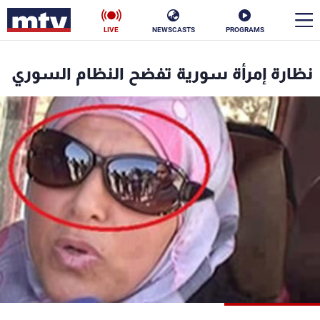
LIVE
NEWSCASTS
PROGRAMS
en
نظارة إمرأة سورية تفضح النظام السوري
الأخبار
سياسة
ناس
إقتصاد
فن
منوعات
رياضة
كأس العالم
البرامج
جدول البرامج