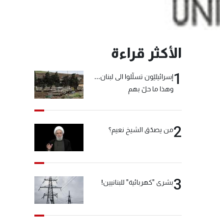
الأكثر قراءة
1
إسرائيليّون تسلّلوا الى لبنان...
وهذا ما حلّ بهم
2
من يصدّق الشيخ نعيم؟
3
بشرى "كهربائية" للبنانيين!