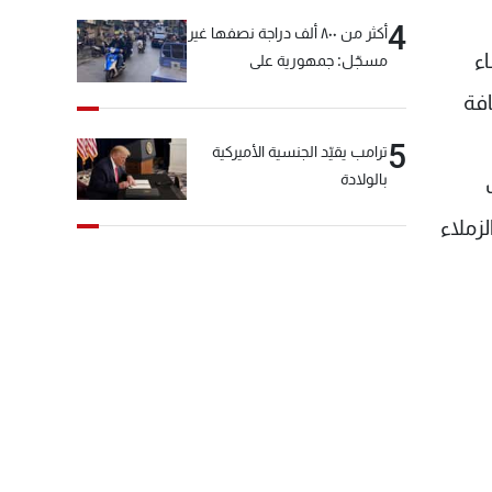
4
أكثر من ٨٠٠ ألف دراجة نصفها غير
ء
مسجّل: جمهورية على
"دولابَين"!
افة
5
ترامب يقيّد الجنسية الأميركية
بالولادة
 الزملاء