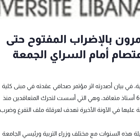
تمرون بالإضراب المفتوح حتى
اعتصام أمام السراي الجمعة
نية، في بيان أصدرته اثر مؤتمر صحافي عقدته في مبنى كلية
العلوم- الفرع الأول، أنها تتحدث "باسم أكثر من 600 أستاذ متعاقد، وهي التي أسست لتحرك المتعاقدين منذ
هجمات المبرمجة عليها في الآونة الأخيرة تهدف لعرقلة ملف التفرغ وضرب
 هذه السنوات مع مختلف وزراء التربية ورئيسي الجامعة