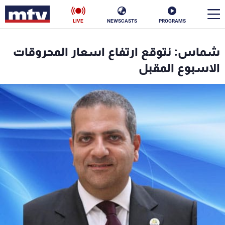
LIVE
NEWSCASTS
PROGRAMS
en
شماس: نتوقع ارتفاع اسعار المحروقات
الأخبار
الاسبوع المقبل
سياسة
ناس
إقتصاد
فن
منوعات
رياضة
كأس العالم
البرامج
جدول البرامج