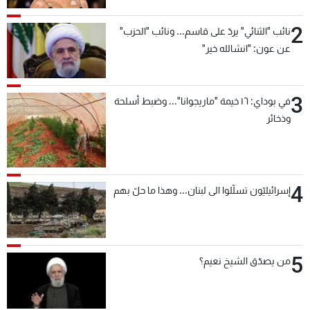
2
نائب "الثنائي" يردّ على قاسم... ونائب "الحزب"
عن عون: "انشالله خير"
3
في بوداي: ١٦ خيمة "ماريجوانا"... وضبط أسلحة
وذخائر
4
إسرائيليّون تسلّلوا الى لبنان... وهذا ما حلّ بهم
5
من يصدّق الشيخ نعيم؟