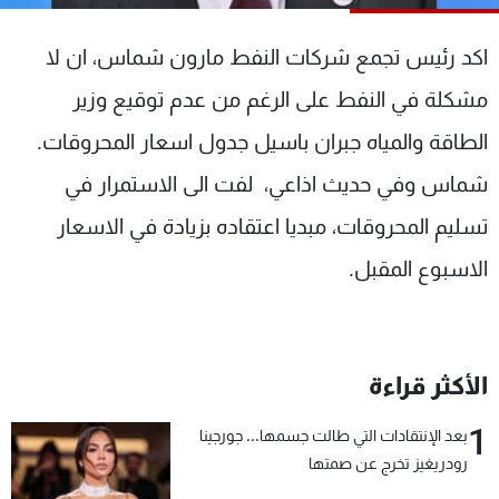
شاهد البرامج
الترددات
اكد رئيس تجمع شركات النفط مارون شماس، ان لا
مشكلة في النفط على الرغم من عدم توقيع وزير
عن MTV
وظائف
الطاقة والمياه جبران باسيل جدول اسعار المحروقات.
الإنـتـاج
تواصل معنا
لاعلاناتكم
شروط الإسـتخدام
شماس وفي حديث اذاعي، لفت الى الاستمرار في
سياسة الخصوصية
تسليم المحروقات، مبديا اعتقاده بزيادة في الاسعار
الاسبوع المقبل.
الأكثر قراءة
1
بعد الإنتقادات التي طالت جسمها... جورجينا
رودريغيز تخرج عن صمتها