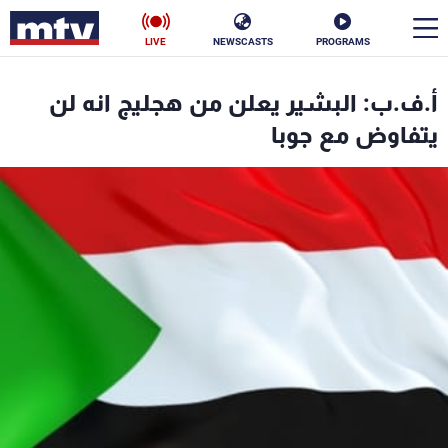
LIVE
NEWSCASTS
PROGRAMS
en
أ.ف.ب: البشير يعلن من هجليج انه لن
الأخبار
يتفاوض مع جوبا
سياسة
ناس
إقتصاد
فن
منوعات
رياضة
كأس العالم
البرامج
جدول البرامج