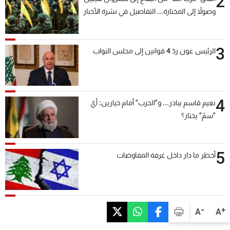
2
وصولاً إلى المختارة... التفاصيل في نشرة الأخبار
بعد قليل
3
الرئيس عون ردّ 4 قوانين إلى مجلس النواب
4
نعيم قاسم يبادر... و"الحزب" أمام خيارين: أيّ
"سمّ" يختار؟
5
أخطر ما دار داخل غرفة المفاوضات
-
+
A
A