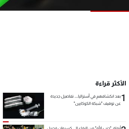
شاهد البرامج
الترددات
عن MTV
وظائف
الإنـتـاج
تواصل معنا
لاعلاناتكم
شروط الإسـتخدام
سياسة الخصوصية
الأكثر قراءة
1
بعد انكشافهم في أستراليا... تفاصيل جديدة
عن توقيف "شبكة الكوكايين"
أنفاق "حزب الله" من البقاع إلى كسروان فجبيل