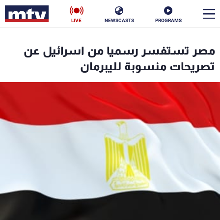
LIVE
NEWSCASTS
PROGRAMS
en
مصر تستفسر رسميا من اسرائيل عن
الأخبار
تصريحات منسوبة لليبرمان
سياسة
ناس
إقتصاد
فن
منوعات
رياضة
كأس العالم
البرامج
جدول البرامج