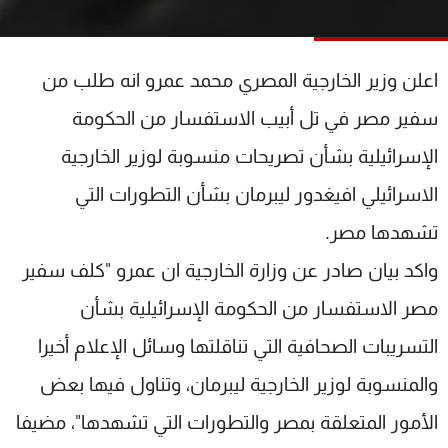
شاهد البرامج
الترددات
اعلن وزير الخارجية المصري محمد عمرو انه طلب من
عن MTV
وظائف
سفير مصر في تل أبيب الاستفسار من الحكومة
الإنـتـاج
تواصل معنا
الإسرائيلية بشأن تصريحات منسوبة لوزير الخارجية
لاعلاناتكم
شروط الإسـتخدام
سياسة الخصوصية
الاسرائيلي افيغدور ليبرمان بشأن التطورات التي
تشهدها مصر.
واكد بيان صادر عن وزارة الخارجية ان عمرو "كلف سفير
مصر الاستفسار من الحكومة الإسرائيلية بشأن
التسريبات الصحافية التي تناقلتها وسائل الإعلام أخيرا
والمنسوبة لوزير الخارجية ليبرمان، وتناول فيها بعض
الأمور المتعلقة بمصر والتطورات التي تشهدها"، مضيفا