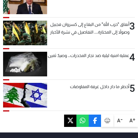
3
أنفاق "حزب الله" من البقاع إلى كسروان فجبيل
وصولاً إلى المختارة... التفاصيل في نشرة الأخبار
بعد قليل
4
عملية امنية ليلية ضد تجار المخدرات.. وصيدٌ ثمين
5
أخطر ما دار داخل غرفة المفاوضات
-
+
A
A