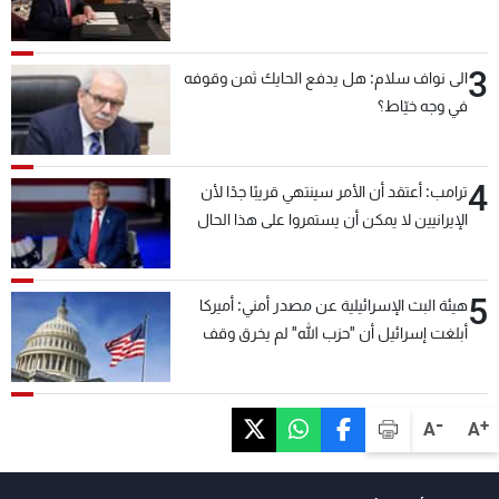
3
الى نواف سلام: هل يدفع الحايك ثمن وقوفه
في وجه خيّاط؟
4
ترامب: أعتقد أن الأمر سينتهي قريبًا جدًا لأن
الإيرانيين لا يمكن أن يستمروا على هذا الحال
5
هيئة البث الإسرائيلية عن مصدر أمني: أميركا
أبلغت إسرائيل أن "حزب الله" لم يخرق وقف
إطلاق النار أمس في مجدل زون وطلبت منها
عدم التصعيد خشية أن يؤثر ذلك على مفاوضات
روما
-
+
A
A