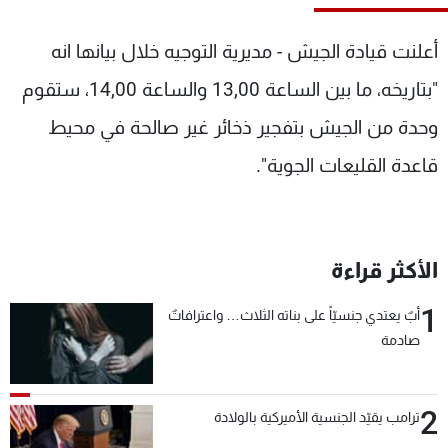
شاهد البرامج
الترددات
أعلنت قيادة الجيش - مديرية التوجيه خلال بيانها انه
"بتاريخه، ما بين الساعة 13,00 والساعة 14,00، ستقوم
عن MTV
وظائف
وحدة من الجيش بتفجير ذخائر غير صالحة في محيط
الإنـتـاج
تواصل معنا
لاعلاناتكم
شروط الإسـتخدام
قاعدة القليعات الجوية".
سياسة الخصوصية
الأكثر قراءة
1
أبٌ يعتدي جنسيّاً على بناته الثلاث… واعترافاتٌ
صادمة
2
ترامب يقيّد الجنسية الأميركية بالولادة