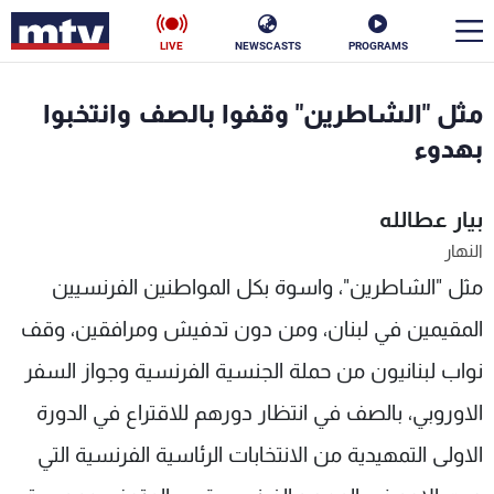
LIVE
NEWSCASTS
PROGRAMS
en
مثل "الشاطرين" وقفوا بالصف وانتخبوا
الأخبار
بهدوء
سياسة
ناس
بيار عطالله
النهار
إقتصاد
فن
مثل "الشاطرين"، واسوة بكل المواطنين الفرنسيين
منوعات
رياضة
المقيمين في لبنان، ومن دون تدفيش ومرافقين، وقف
كأس العالم
نواب لبنانيون من حملة الجنسية الفرنسية وجواز السفر
الاوروبي، بالصف في انتظار دورهم للاقتراع في الدورة
الاولى التمهيدية من الانتخابات الرئاسية الفرنسية التي
البرامج
جدول البرامج