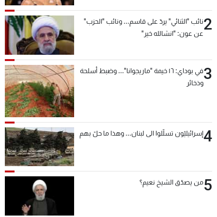
2
نائب "الثنائي" يردّ على قاسم... ونائب "الحزب"
عن عون: "انشالله خير"
3
في بوداي: ١٦ خيمة "ماريجوانا"... وضبط أسلحة
وذخائر
4
إسرائيليّون تسلّلوا الى لبنان... وهذا ما حلّ بهم
5
من يصدّق الشيخ نعيم؟