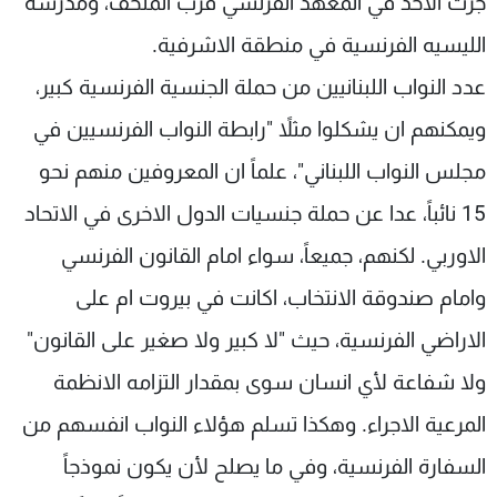
جرت الاحد في المعهد الفرنسي قرب المتحف، ومدرسة
شاهد البرامج
الليسيه الفرنسية في منطقة الاشرفية.
الترددات
عدد النواب اللبنانيين من حملة الجنسية الفرنسية كبير،
ويمكنهم ان يشكلوا مثلاً "رابطة النواب الفرنسيين في
عن MTV
وظائف
الإنـتـاج
تواصل معنا
مجلس النواب اللبناني"، علماً ان المعروفين منهم نحو
لاعلاناتكم
شروط الإسـتخدام
سياسة الخصوصية
15 نائباً، عدا عن حملة جنسيات الدول الاخرى في الاتحاد
الاوربي. لكنهم، جميعاً، سواء امام القانون الفرنسي
وامام صندوقة الانتخاب، اكانت في بيروت ام على
الاراضي الفرنسية، حيث "لا كبير ولا صغير على القانون"
ولا شفاعة لأي انسان سوى بمقدار التزامه الانظمة
المرعية الاجراء. وهكذا تسلم هؤلاء النواب انفسهم من
السفارة الفرنسية، وفي ما يصلح لأن يكون نموذجاً