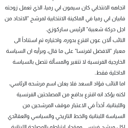
اتجاهه الانتخابي كان سيمون ابي رميا، الذي تعمل زوجته
فابيان ابي رميا في الماكينة الانتخابية لمرشح "الاتحاد من
اجل حركة شعبية" الرئيس ساركوزي.
النائب ألان عون اقترع بدوره، واختياره تم استناداً الى
معيار "الافضل لفرنسا" على ما قال، وبرأيه ان السياسة
الخارجية الفرنسية لا تتغير والمسألة تتصل بالسياسة
الداخلية فقط.
اما النائب فؤاد السعد فلا يعلن اسم مرشحه الرئاسي،
لكنه يؤكد انه اقترع بدافع من المصلحتين الفرنسية
واللبنانية، آخذاً في الاعتبار موقف المرشحين من
السياسة اللبنانية والخط التاريخي والسياسي والعقائدي
لكل مرشح فرنسي ومقدار ارتباطه بالمصلحة اللبنانية.