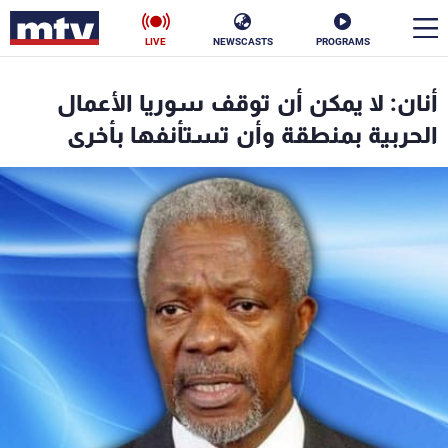
LIVE
NEWSCASTS
PROGRAMS
en
أنان: لا يمكن أن توقف سوريا الأعمال
الأخبار
الحربية بمنطقة وأن تستأنفها بأخرى
سياسة
ناس
إقتصاد
فن
منوعات
رياضة
كأس العالم
البرامج
جدول البرامج