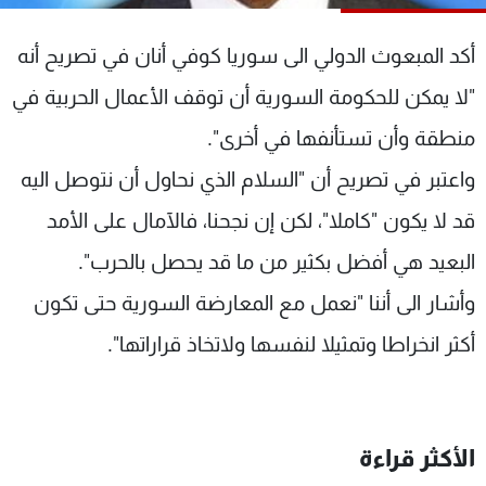
شاهد البرامج
الترددات
أكد المبعوث الدولي الى سوريا كوفي أنان في تصريح أنه
"لا يمكن للحكومة السورية أن توقف الأعمال الحربية في
عن MTV
وظائف
منطقة وأن تستأنفها في أخرى".
الإنـتـاج
تواصل معنا
لاعلاناتكم
شروط الإسـتخدام
واعتبر في تصريح أن "السلام الذي نحاول أن نتوصل اليه
سياسة الخصوصية
قد لا يكون "كاملا"، لكن إن نجحنا، فالآمال على الأمد
البعيد هي أفضل بكثير من ما قد يحصل بالحرب".
وأشار الى أننا "نعمل مع المعارضة السورية حتى تكون
أكثر انخراطا وتمثيلا لنفسها ولاتخاذ قراراتها".
الأكثر قراءة