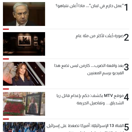
1
"عمل حازم في لبنان"... ماذا أعلن نتنياهو؟
2
صورة خُبئت لأكثر من مئة عام
3
بعد واقعة الضرب... كارمن لبس تضع هذا
الفيديو برسم المعنيين
4
موقع MTV يكشف: حكم بإعدام قاتل ريا
الشدياق… وتفاصيل الجريمة
5
القناة 13 الإسرائيليّة: أميركا تضغط على إسرائيل