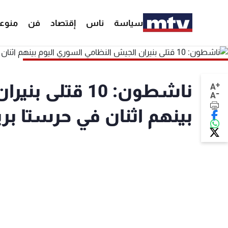
سياسة
ناس
إقتصاد
فن
منوع
+
ناشطون: 10 قت
A
-
A
بينهم اثنان في حرستا 