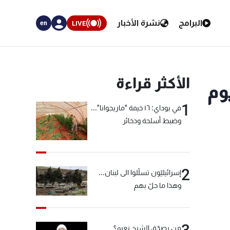
البرامج
نشرة الأخبار
LIVE
en
الأكثر قراءة
يوم
1
في بوداي: ١٦ خيمة "ماريجوانا"...
وضبط أسلحة وذخائر
2
إسرائيليّون تسلّلوا الى لبنان...
وهذا ما حلّ بهم
من يصدّق الشيخ نعيم؟