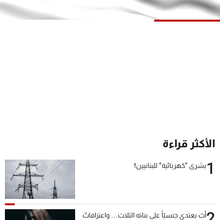
شاهد البرامج
الترددات
عن MTV
وظائف
الإنـتـاج
تواصل معنا
لاعلاناتكم
شروط الإسـتخدام
سياسة الخصوصية
الأكثر قراءة
1
بشرى "كهربائية" للبنانيين!
2
أبٌ يعتدي جنسيّاً على بناته الثلاث… واعترافاتٌ