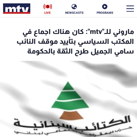
LIVE
NEWSCASTS
PROGRAMS
en
ماروني للـ"mtv": كان هناك اجماع في
الأخبار
المكتب السياسي بتأييد موقف النائب
سامي الجميل طرح الثقة بالحكومة
سياسة
ناس
إقتصاد
فن
منوعات
رياضة
كأس العالم
البرامج
جدول البرامج