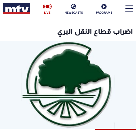
LIVE
NEWSCASTS
PROGRAMS
en
اضراب قطاع النقل البري
الأخبار
سياسة
ناس
إقتصاد
فن
منوعات
رياضة
كأس العالم
البرامج
جدول البرامج