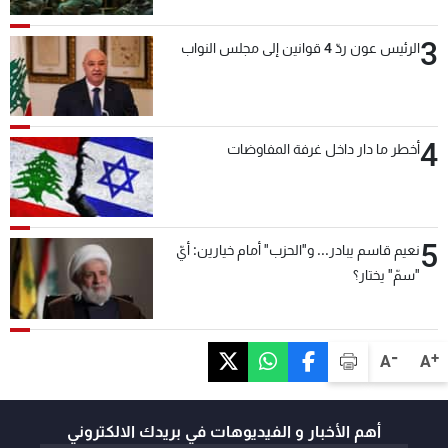
3
الرئيس عون ردّ 4 قوانين إلى مجلس النواب
4
أخطر ما دار داخل غرفة المفاوضات
5
نعيم قاسم يبادر... و"الحزب" أمام خيارين: أيّ
"سمّ" يختار؟
-
+
A
A
أهم الأخبار و الفيديوهات في بريدك الالكتروني