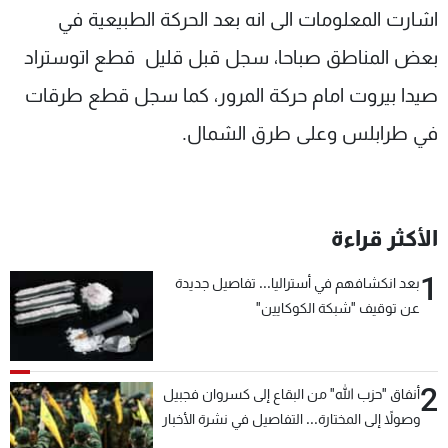
اشارت المعلومات الى انه بعد الحركة الطبيعية في
شاهد البرامج
الترددات
بعض المناطق صباحا، سجل قبل قليل قطع اتوستراد
صيدا بيروت امام حركة المرور، كما سجل قطع طرقات
عن MTV
وظائف
في طرابلس وعلى طرق الشمال.
الإنـتـاج
تواصل معنا
لاعلاناتكم
شروط الإسـتخدام
سياسة الخصوصية
الأكثر قراءة
1
بعد انكشافهم في أستراليا... تفاصيل جديدة
عن توقيف "شبكة الكوكايين"
2
أنفاق "حزب الله" من البقاع إلى كسروان فجبيل
وصولاً إلى المختارة... التفاصيل في نشرة الأخبار
بعد قليل