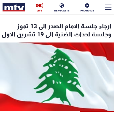
LIVE
NEWSCASTS
PROGRAMS
en
ارجاء جلسة الامام الصدر الى 13 تموز
الأخبار
وجلسة احداث الضنية الى 19 تشرين الاول
سياسة
ناس
إقتصاد
فن
منوعات
رياضة
كأس العالم
البرامج
جدول البرامج