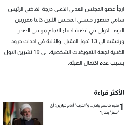
شاهد البرامج
ارجأ عضو المجلس العدلي الاعلى درجة القاضي الرئيس
الترددات
سامي منصور جلستي المجلس اللتين كانتا مقررتين
اليوم. الاولى في قضية اخفاء الامام موسى الصدر
عن MTV
وظائف
الإنـتـاج
تواصل معنا
ورفيقيه الى 13 تموز المقبل، والثانية في احداث جرود
لاعلاناتكم
شروط الإسـتخدام
سياسة الخصوصية
الضنية لجهة التعويضات الشخصية، الى 19 تشرين الاول
بسبب عدم اكتمال الهيئة.
الأكثر قراءة
1
نعيم قاسم يبادر... و"الحزب" أمام خيارين: أيّ
"سمّ" يختار؟