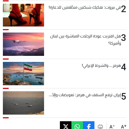
2
في بيروت: تفكيك شبكتين منظّمتين للدعارة!
3
هل اقتربت عودة الرحلات المباشرة بين لبنان
وأميركا؟
4
هرمز... والشرط الإيراني!
5
إيران ترفع السقف في هرمز: تعويضات وإلّا...
-
+
A
A