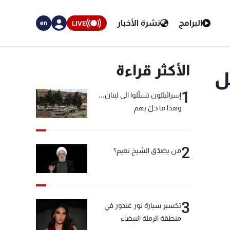
البرامج
نشرة الأخبار
LIVE
en
الأكثر قراءة
ل
1
إسرائيليّون تسلّلوا الى لبنان...
وهذا ما حلّ بهم
2
من يصدّق الشيخ نعيم؟
3
تكسير سيارة نور غندور في
منطقة الرملة البيضاء