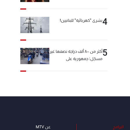
4
بشرى "كهربائية" للبنانيين!
5
أكثر من ٨٠٠ ألف دراجة نصفها غير
مسجّل: جمهورية على
"دولابَين"!
البرامج
عن MTV