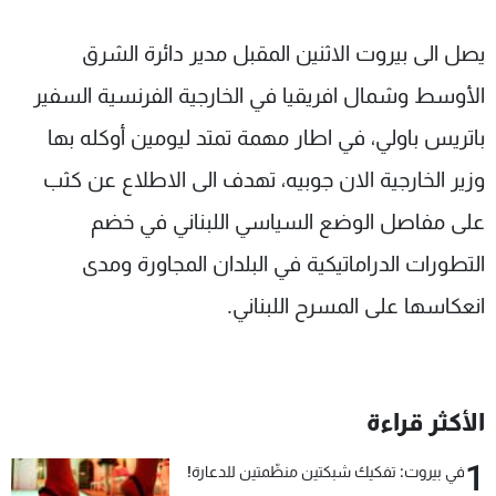
شاهد البرامج
يصل الى بيروت الاثنين المقبل مدير دائرة الشرق
الترددات
الأوسط وشمال افريقيا في الخارجية الفرنسية السفير
عن MTV
وظائف
باتريس باولي، في اطار مهمة تمتد ليومين أوكله بها
الإنـتـاج
تواصل معنا
لاعلاناتكم
شروط الإسـتخدام
وزير الخارجية الان جوبيه، تهدف الى الاطلاع عن كثب
سياسة الخصوصية
على مفاصل الوضع السياسي اللبناني في خضم
التطورات الدراماتيكية في البلدان المجاورة ومدى
انعكاسها على المسرح اللبناني.
الأكثر قراءة
1
في بيروت: تفكيك شبكتين منظّمتين للدعارة!