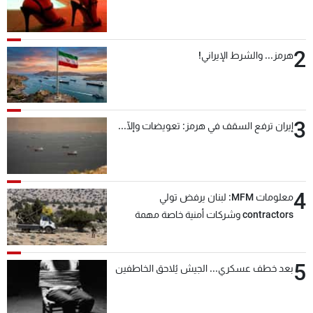
2
هرمز... والشرط الإيراني!
3
إيران ترفع السقف في هرمز: تعويضات وإلّا...
4
معلومات MFM: لبنان يرفض تولي
contractors وشركات أمنية خاصة مهمة
التحقق من نزع سلاح "حزب الله"
5
بعد خطف عسكري... الجيش يُلاحق الخاطفين