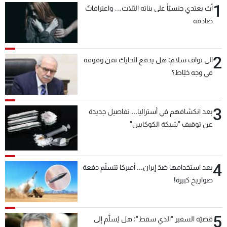
1
أبٌ يعتدي جنسيّاً على بناته الثلاث… واعترافاتٌ
شاهد البرامج
صادمة
الترددات
2
عن MTV
وظائف
الى نواف سلام: هل يدفع الحايك ثمن وقوفه
الإنـتـاج
تواصل معنا
في وجه خيّاط؟
لاعلاناتكم
شروط الإسـتخدام
سياسة الخصوصية
3
بعد انكشافهم في أستراليا... تفاصيل جديدة
عن توقيف "شبكة الكوكايين"
4
بعد استخدامها ضدّ إيران... أميركا تتسلّم دفعة
صواريخ كبيرة!
5
قضيّة السفير "الذي سقط": هل يُسلَّم إلى