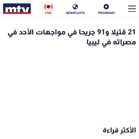
LIVE
NEWSCASTS
PROGRAMS
en
21 قتيلا و91 جريحا في مواجهات الأحد في
الأخبار
مصراته في ليبيا
سياسة
ناس
إقتصاد
فن
منوعات
رياضة
كأس العالم
البرامج
الأكثر قراءة
جدول البرامج