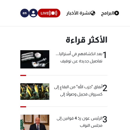
البرامج
نشرة الأخبار
LIVE
en
الأكثر قراءة
1
بعد انكشافهم في أستراليا...
تفاصيل جديدة عن توقيف
"شبكة الكوكايين"
2
أنفاق "حزب الله" من البقاع إلى
كسروان فجبيل وصولاً إلى
المختارة... التفاصيل في نشرة
الأخبار بعد قليل
3
الرئيس عون ردّ 4 قوانين إلى
مجلس النواب