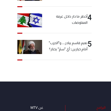
4
أخطر ما دار داخل غرفة
المفاوضات
5
نعيم قاسم يبادر... و"الحزب"
أمام خيارين: أيّ "سمّ" يختار؟
البرامج
عن MTV