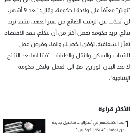
شاهد البرامج
"تويتر" معلّقاً على ولادة الحكومة، وقال: "بعد 9 أشهر،
الترددات
لن أتحدّث عن الوقت الضائع من عمر العهد، فقط نريد
نتائج. نريد حكومة تفعل أكثر من أن تتكلّم، تنقذ الاقتصاد،
عن MTV
وظائف
الإنـتـاج
تواصل معنا
تعزّز الشفافية، تؤمّن الكهرباء والماء وفرص عمل
لاعلاناتكم
شروط الإسـتخدام
سياسة الخصوصية
للشباب والسكن والنقل والطبابة... ثقتنا لها بعد النتائج
لا بعد البيان الوزاري. هيّا إلى العمل، ولتكن حكومة
الإنتاجية".
الأكثر قراءة
1
بعد انكشافهم في أستراليا... تفاصيل جديدة
عن توقيف "شبكة الكوكايين"