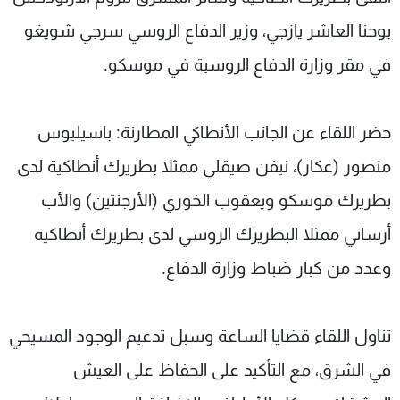
شاهد البرامج
يوحنا العاشر يازجي، وزير الدفاع الروسي سرجي شويغو
الترددات
في مقر وزارة الدفاع الروسية في موسكو.
عن MTV
وظائف
الإنـتـاج
تواصل معنا
حضر اللقاء عن الجانب الأنطاكي المطارنة: باسيليوس
لاعلاناتكم
شروط الإسـتخدام
سياسة الخصوصية
منصور (عكار)، نيفن صيقلي ممثلا بطريرك أنطاكية لدى
بطريرك موسكو ويعقوب الخوري (الأرجنتين) والأب
أرساني ممثلا البطريرك الروسي لدى بطريرك أنطاكية
وعدد من كبار ضباط وزارة الدفاع.
تناول اللقاء قضايا الساعة وسبل تدعيم الوجود المسيحي
في الشرق، مع التأكيد على الحفاظ على العيش