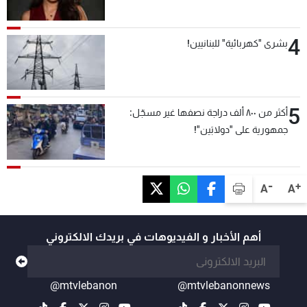
4
بشرى "كهربائية" للبنانيين!
5
أكثر من ٨٠٠ ألف دراجة نصفها غير مسجّل:
جمهورية على "دولابَين"!
-
+
A
A
أهم الأخبار و الفيديوهات في بريدك الالكتروني
@mtvlebanon
@mtvlebanonnews