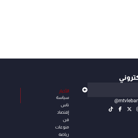
كتروني
الأخبار
سياسة
@mtvleba
ناس
إقتصاد
فن
منوعات
رياضة