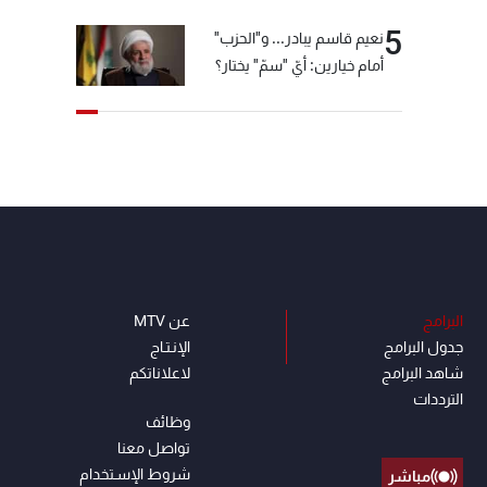
5
نعيم قاسم يبادر... و"الحزب"
أمام خيارين: أيّ "سمّ" يختار؟
البرامج
عن MTV
جدول البرامج
الإنـتـاج
شاهد البرامج
لاعلاناتكم
الترددات
وظائف
تواصل معنا
شروط الإسـتخدام
مباشر