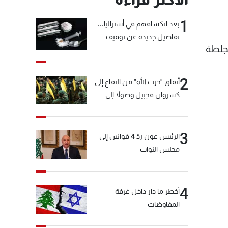
1
بعد انكشافهم في أستراليا...
تفاصيل جديدة عن توقيف
بجلطة
"شبكة الكوكايين"
2
أنفاق "حزب الله" من البقاع إلى
كسروان فجبيل وصولاً إلى
المختارة... التفاصيل في نشرة
الأخبار بعد قليل
3
الرئيس عون ردّ 4 قوانين إلى
مجلس النواب
4
أخطر ما دار داخل غرفة
المفاوضات