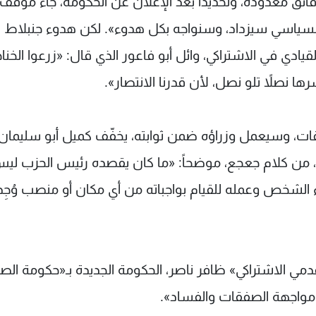
ئق معدودة، وتحديداً بعد الإعلان عن الحكومة، جاء موقف
لسياسي سيزداد، وسنواجه بكل هدوء». لكن هدوء جنبلاط ل
ادي في الاشتراكي، وائل أبو فاعور الذي قال: «زرعوا الخناج
 نصلاً تلو نصل، لأن قدرنا الانتصار».
قات، وسيعمل وزراؤه ضمن ثوابته، يخفّف كميل أبو سليمان،
ل، من كلام جعجع، موضحاً: «ما كان يقصده رئيس الحزب ليس
 الشخص وعمله للقيام بواجباته من أي مكان أو منصب وُجِد
دمي الاشتراكي» ظافر ناصر، الحكومة الجديدة بـ«حكومة ال
 مواجهة الصفقات والفساد».