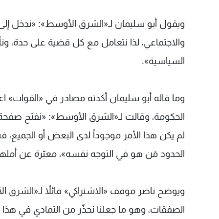
ويقول أبو سليمان لـ«الشرق الأوسط»: «ندخل إلى
والاجتماعي، لذا نتعامل مع كل قضية على حدة، ونأ
السياسية».
وما قاله أبو سليمان أكدته مصادر في «القوات» اع
الحكومة، وقالت لـ«الشرق الأوسط»: «نفتح صفحة ب
لم يكن هذا الأمر موجوداً لدى البعض أو الجميع، ف
الحدود مَن هو في التوجه نفسه»، معبّرة عن أمله
ويوضح ناصر موقف «الاشتراكي» قائلاً لـ«الشرق ا
الصفقات، وهو ما جعلنا نحذّر من التمادي في ه