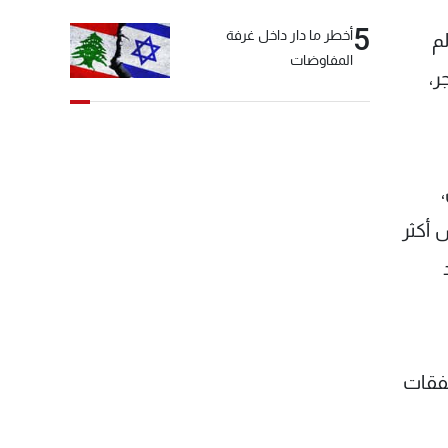
5
أخطر ما دار داخل غرفة
م
المفاوضات
ر،
 أكثر
صفقات