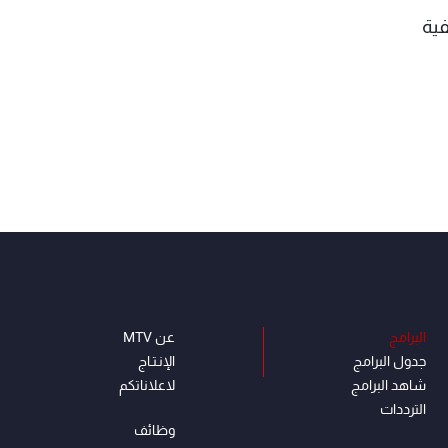
فية
البرامج
عن MTV
جدول البرامج
الإنـتـاج
شاهد البرامج
لاعلاناتكم
الترددات
وظائف