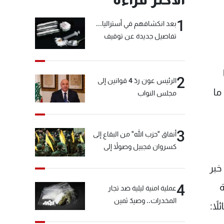
1
بعد انكشافهم في أستراليا...
تفاصيل جديدة عن توقيف
"شبكة الكوكايين"
2
الرئيس عون ردّ 4 قوانين إلى
ما
مجلس النواب
3
أنفاق "حزب الله" من البقاع إلى
كسروان فجبيل وصولاً إلى
المختارة... التفاصيل في نشرة
خبر
الأخبار بعد قليل
ة
4
عملية امنية ليلية ضد تجار
المخدرات.. وصيدٌ ثمين
اً: