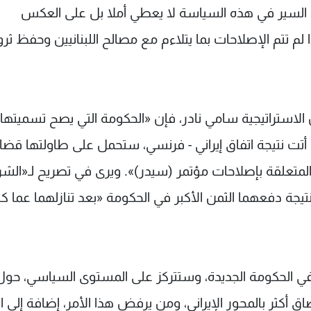
ن السير في هذه السياسة لا يعطي أملا بل على العكس
 تتم الإصلاحات بما يتلاءم مع مصالح اللبنانيين وحفظ ثر
لاستراتيجية سامي نادر، فإن «الحكومة التي يصح تسميتها
 أتت نتيجة اتفاق إيراني - فرنسي، ستحمل على طاولتها قضاي
المتعلقة بإصلاحات مؤتمر (سيدر)». ويرى في تصريح لـ«الش
جة دفعهما الثمن الأكبر في الحكومة «بعد تنازلهما عما كان
 في الحكومة الجديدة، وستتركز على المستوى السياسي، حول
أكثر بالمحور الإيراني، ومن يرفض هذا الأمر، إضافة إلى ا