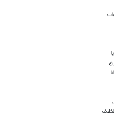
وات
ا
رق
ا
لخلاف