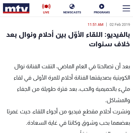
LIVE
NEWSCASTS
PROGRAMS
11:51 AM
02 Feb 2019
en
بالفيديو: اللقاء الأوّل بين أحلام ونوال بعد
الأخبار
خلاف سنوات
سياسة
ناس
بعد أن تصالحتا في العام الماضي، التقت الفنانة نوال
إقتصاد
فن
الكويتية بصديقتها الفنانة أحلام للمرة الأولى في لقاء
منوعات
رياضة
مليء بالحميمية والحب، بعد فترة طويلة من الجفاء
كأس العالم
والمشاكل
.
ونشرت أحلام مقطع فيديو من أجواء اللقاء، حيث غمرتا
بعضهما بحب وشوق وكانتا في غاية السعادة.
البرامج
جدول البرامج