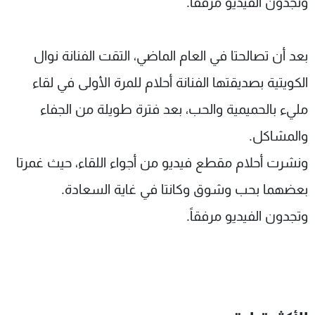
وتجدون الفيديو مرفقاً.
شاهد البرامج
الترددات
بعد أن تصالحتا في العام الماضي، التقت الفنانة نوال
عن MTV
وظائف
الكويتية بصديقتها الفنانة أحلام للمرة الأولى في لقاء
الإنـتـاج
تواصل معنا
مليء بالحميمية والحب، بعد فترة طويلة من الجفاء
لاعلاناتكم
شروط الإسـتخدام
سياسة الخصوصية
والمشاكل
.
ونشرت أحلام مقطع فيديو من أجواء اللقاء، حيث غمرتا
بعضهما بحب وشوق وكانتا في غاية السعادة.
وتجدون الفيديو مرفقاً.