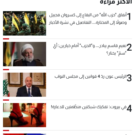
الأكثر قراءة
1
أنفاق "حزب الله" من البقاع إلى كسروان فجبيل
وصولاً إلى المختارة... التفاصيل في نشرة الأخبار
بعد قليل
2
نعيم قاسم يبادر... و"الحزب" أمام خيارين: أيّ
"سمّ" يختار؟
3
الرئيس عون ردّ 4 قوانين إلى مجلس النواب
4
في بيروت: تفكيك شبكتين منظّمتين للدعارة!