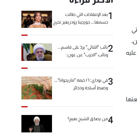
1
بعد الإنتقادات التي طالت
جسمها... جورجينا رودريغيز تخرج
تي
عن صمتها
ن،
2
نائب "الثنائي" يردّ على قاسم...
عليه
ونائب "الحزب" عن عون:
"انشالله خير"
3
في بوداي: ١٦ خيمة "ماريجوانا"...
وضبط أسلحة وذخائر
عتها
4
من يصدّق الشيخ نعيم؟