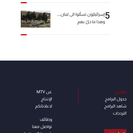
5
إسرائيليّون تسلّلوا الى لبنان...
وهذا ما حلّ بهم
البرامج
عن MTV
جدول البرامج
الإنـتـاج
شاهد البرامج
لاعلاناتكم
الترددات
وظائف
تواصل معنا