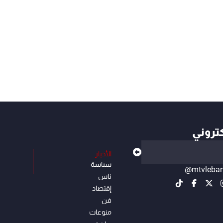
كتروني
الأخبار
سياسة
@mtvleba
ناس
إقتصاد
فن
منوعات