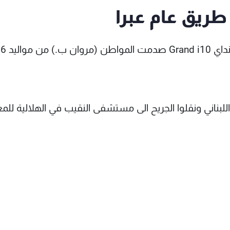
ريق عام عبرا
أفاد مراسل mtv في صيدا، أنّ
للبناني ونقلوا الجريح الى مستشفى النقيب في الهلالية للمع