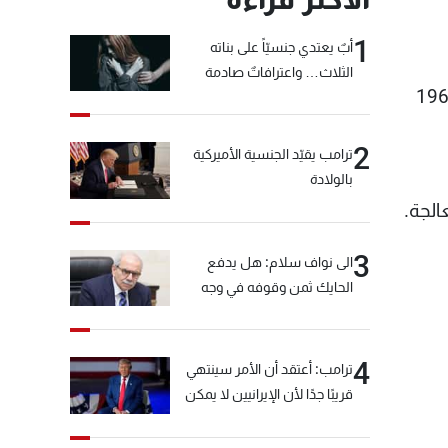
1
أبٌ يعتدي جنسيّاً على بناته
الثلاث… واعترافاتٌ صادمة
 سيارة من نوع هيونداي Grand i10 صدمت المواطن (مروان ب.) من مواليد 1966
2
ترامب يقيّد الجنسية الأميركية
بالولادة
الجة.
3
الى نواف سلام: هل يدفع
الحايك ثمن وقوفه في وجه
خيّاط؟
4
ترامب: أعتقد أن الأمر سينتهي
قريبًا جدًا لأن الإيرانيين لا يمكن
أن يستمروا على هذا الحال