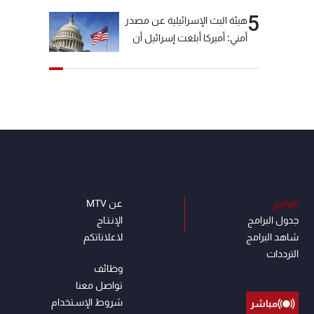
5
هيئة البث الإسرائيلية عن مصدر
أمني: أميركا أبلغت إسرائيل أن
"حزب الله" لم يخرق وقف إطلاق
النار أمس في مجدل زون
وطلبت منها عدم التصعيد
خشية أن يؤثر ذلك على
مفاوضات روما
البرامج
عن MTV
جدول البرامج
الإنـتـاج
شاهد البرامج
لاعلاناتكم
الترددات
وظائف
تواصل معنا
شروط الإسـتخدام
مباشر