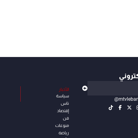
كتروني
الأخبار
سياسة
@mtvleba
ناس
إقتصاد
فن
منوعات
رياضة