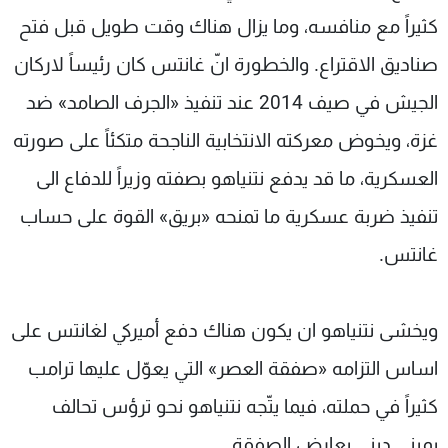
كثيراً مع منافسه، وما يزال هناك وقت طويل قبل فتح
صناديق الاقتراع. والخطورة انّ غانتس كان رئيساً لاركان
الجيش في صيف 2014 عند تنفيذ «الجرف الصامد» ضد
غزة، ويخوض معركته الانتخابية الناجحة متكئاً على صورته
العسكرية، ما قد يدفع نتنياهو بصفته وزيراً للدفاع الى
تنفيذ ضربة عسكرية ما تمنحه «بريق» القوة على حساب
غانتس.
ويخشى نتنياهو ان يكون هناك دفع أميركي لغانتس على
اساس التزامه «صفقة العصر» التي يعوّل عليها ترامب
كثيراً في حملته، فيما يتّجه نتنياهو نحو ترؤس تحالف
يميني ديني يعارض الصفقة.