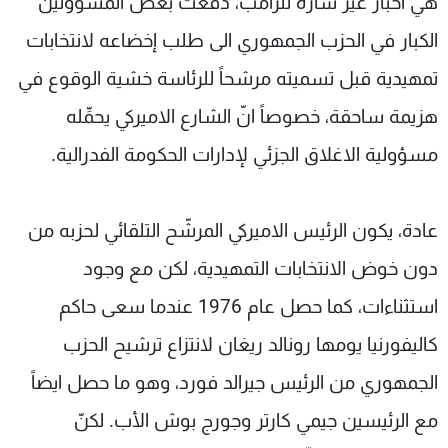
هي أخبار غير سارّة لترامب، دفعت بعض المسؤولين
الكبار في الحزب الجمهوري الى طلب إخضاعه لانتخابات
تمهيدية قبل تسميته مرشحاً للرئاسة خشية الوقوع في
هزيمة ساحقة، خصوصاً انّ الشارع الاميركي يحمِّله
مسؤولية الاغلاق الجزئي لإدارات الحكومة الفدرالية.
عادة، يكون الرئيس الاميركي المرشّح التلقائي لحزبه من
دون خوض الانتخابات التمهيدية، لكن مع وجود
استثناءات، كما حصل عام 1976 عندما سعى حاكم
كاليفورنيا يومها رونالد ريغان لانتزاع ترشيح الحزب
الجمهوري من الرئيس جيرالد فورد، وهو ما حصل ايضاً
مع الرئيسين جيمي كارتر وجورج بوش الأب. لكنّ