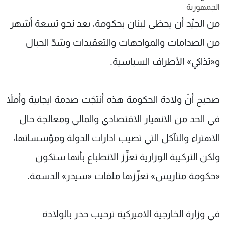
الجمهورية
شاهد البرامج
من الجيِّد أن يحظى لبنان بحكومة، بعد نحو تسعة أشهر
الترددات
من الصدامات والمواجهات والتعقيدات وشدّ الحبال
عن MTV
وظائف
و«تذاكي» الأطراف السياسية.
الإنـتـاج
تواصل معنا
لاعلاناتكم
شروط الإسـتخدام
سياسة الخصوصية
صحيح أنّ ولادة الحكومة هذه أنتجَت صدمة ايجابية وأملاً
في الحد من الانهيار الاقتصادي والمالي ومعالجة حال
الاهتراء والتآكل التي تصيب ادارات الدولة ومؤسساتها،
ولكن التركيبة الوزارية تعزِّز الانطباع بأنها ستكون
«حكومة متاريس» تعزّزها ملفات «سيدر» الدسمة.
في وزارة الخارجية الاميركية ترحيب حذر بالولادة