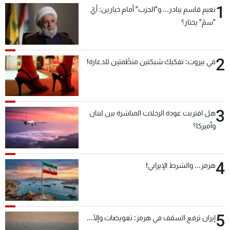
1
نعيم قاسم يبادر... و"الحزب" أمام خيارين: أيّ
"سمّ" يختار؟
2
في بيروت: تفكيك شبكتين منظّمتين للدعارة!
3
هل اقتربت عودة الرحلات المباشرة بين لبنان
وأميركا؟
4
هرمز... والشرط الإيراني!
5
إيران ترفع السقف في هرمز: تعويضات وإلّا...