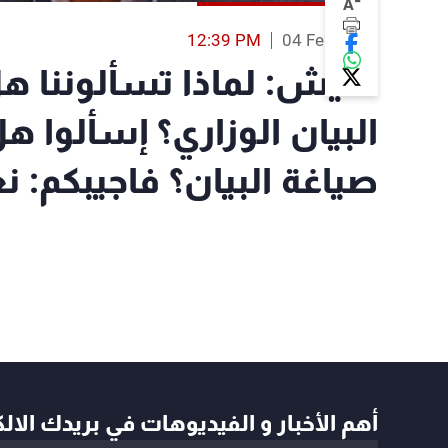
-
A
12:39 PM
04 Feb 2019
فنيش: لماذا تسألوننا ه
البيان الوزاري؟ إسألوا ه
صياغة البيان؟ فاجيبكم: ن
أهم الأخبار و الفيديوهات في بريدك الال